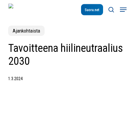
Skip
Menu
to
Suora.net
search
main
content
Ajankohtaista
Tavoitteena hiilineutraalius
2030
1.3.2024