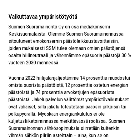
Vaikuttavaa ympäristötyötä
Suomen Suoramainonta Oy on osa mediakonserni
Keskisuomalaista. Olemme Suomen Suoramainonnassa
sitoutuneet emokonsernin päästöleikkaustavoitteisiin,
joiden mukaisesti SSM tulee olemaan omien päästöjensä
osalta hiilineutraali ja vähennämme epäsuoria päästöjä 30 %
vuoteen 2030 mennessä.
Vuonna 2022 hiilijalanjäljestämme 14 prosenttia muodostui
omista suorista päästöistä, 12 prosenttia ostetun energian
päästöistä ja 74 prosenttia arvoketjujen epäsuorista
päästöistä. Jakelupalvelun välittömät ympäristövaikutukset
ovat vähäiset, sillä jakelu toteutetaan pääosin jalkaisin tai
polkupyörällä. Myöskään energiankulutus ei ole
kuljetusliiketoiminnassa merkittävässä roolissa. Suomen
Suoramainonnan sähkösopimuksia siirretään kuitenkin
vihreän sähkön piiriin asteittain – aina, kun se on