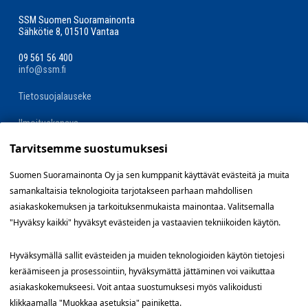
SSM Suomen Suoramainonta
Sähkötie 8, 01510 Vantaa
09 561 56 400
info@ssm.fi
Tietosuojalauseke
Ilmoituskanava
Tarvitsemme suostumuksesi
Evästevalinnat »
Suomen Suoramainonta Oy ja sen kumppanit käyttävät evästeitä ja muita
samankaltaisia teknologioita tarjotakseen parhaan mahdollisen
Oikopolut
asiakaskokemuksen ja tarkoituksenmukaista mainontaa. Valitsemalla
"Hyväksy kaikki" hyväksyt evästeiden ja vastaavien tekniikoiden käytön.
Suunnittele jakelualue (SuoraNet)
Hyväksymällä sallit evästeiden ja muiden teknologioiden käytön tietojesi
Hae töitä
keräämiseen ja prosessointiin, hyväksymättä jättäminen voi vaikuttaa
asiakaskokemukseesi. Voit antaa suostumuksesi myös valikoidusti
Blogi
klikkaamalla "Muokkaa asetuksia" painiketta.