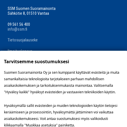
SSM Suomen Suoramainonta
Sähkötie 8, 01510 Vantaa
09 561 56 400
info@ssm.fi
Tietosuojalauseke
Ilmoituskanava
Tarvitsemme suostumuksesi
Evästevalinnat »
Suomen Suoramainonta Oy ja sen kumppanit käyttävät evästeitä ja muita
samankaltaisia teknologioita tarjotakseen parhaan mahdollisen
Oikopolut
asiakaskokemuksen ja tarkoituksenmukaista mainontaa. Valitsemalla
"Hyväksy kaikki" hyväksyt evästeiden ja vastaavien tekniikoiden käytön.
Suunnittele jakelualue (SuoraNet)
Hyväksymällä sallit evästeiden ja muiden teknologioiden käytön tietojesi
Hae töitä
keräämiseen ja prosessointiin, hyväksymättä jättäminen voi vaikuttaa
asiakaskokemukseesi. Voit antaa suostumuksesi myös valikoidusti
Blogi
klikkaamalla "Muokkaa asetuksia" painiketta.