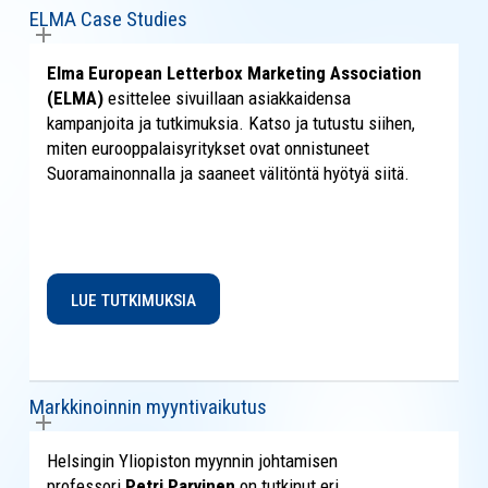
ELMA Case Studies
Elma European Letterbox Marketing Association
(ELMA)
esittelee sivuillaan asiakkaidensa
kampanjoita ja tutkimuksia. Katso ja tutustu siihen,
miten eurooppalaisyritykset ovat onnistuneet
Suoramainonnalla ja saaneet välitöntä hyötyä siitä.
LUE TUTKIMUKSIA
Markkinoinnin myyntivaikutus
Helsingin Yliopiston myynnin johtamisen
professori
Petri Parvinen
on tutkinut eri