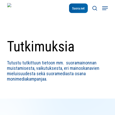
Skip
Menu
to
Suora.net
search
main
content
Tutkimuksia
Tutustu tutkittuun tietoon mm. suoramainonnan
muistamisesta, vaikutuksesta, eri mainoskanavien
mieluisuudesta sekä suoramediasta osana
monimediakampanjaa.