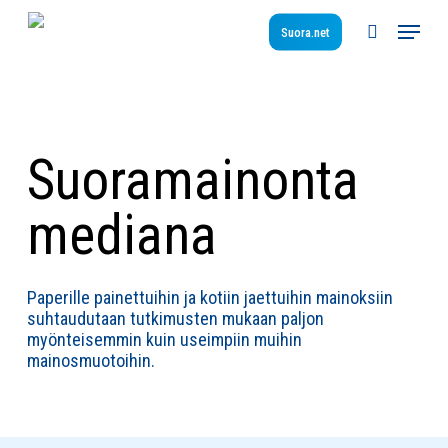
Skip
Menu
to
Suora.net
search
main
content
Suora­mainonta
mediana
Paperille painettuihin ja kotiin jaettuihin mainoksiin
suhtaudutaan tutkimusten mukaan paljon
myönteisemmin kuin useimpiin muihin
mainosmuotoihin.