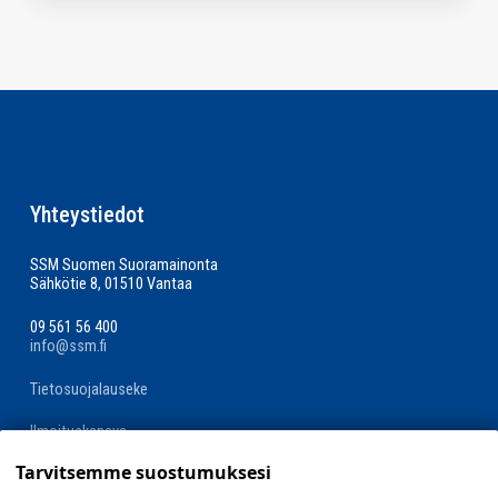
Yhteystiedot
SSM Suomen Suoramainonta
Sähkötie 8, 01510 Vantaa
09 561 56 400
info@ssm.fi
Tietosuojalauseke
Ilmoituskanava
Tarvitsemme suostumuksesi
Evästevalinnat »