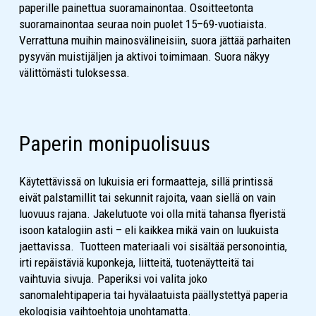
paperille painettua suoramainontaa. Osoitteetonta
suoramainontaa seuraa noin puolet 15–69-vuotiaista.
Verrattuna muihin mainosvälineisiin, suora jättää parhaiten
pysyvän muistijäljen ja aktivoi toimimaan. Suora näkyy
välittömästi tuloksessa.
Paperin monipuolisuus
Käytettävissä on lukuisia eri formaatteja, sillä printissä
eivät palstamillit tai sekunnit rajoita, vaan siellä on vain
luovuus rajana. Jakelutuote voi olla mitä tahansa flyeristä
isoon katalogiin asti – eli kaikkea mikä vain on luukuista
jaettavissa. Tuotteen materiaali voi sisältää personointia,
irti repäistäviä kuponkeja, liitteitä, tuotenäytteitä tai
vaihtuvia sivuja. Paperiksi voi valita joko
sanomalehtipaperia tai hyvälaatuista päällystettyä paperia
ekologisia vaihtoehtoja unohtamatta.