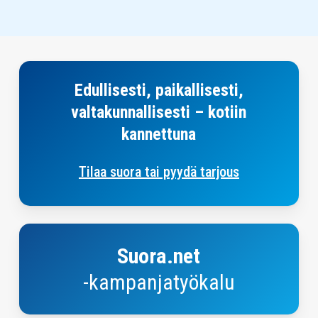
Yhteystiedot
Edullisesti, paikallisesti,
valtakunnallisesti – kotiin
kannettuna
Tilaa suora tai pyydä tarjous
Suora.net-
kampanjasuunnittelutyökalu
Suora.net
-kampanjatyökalu