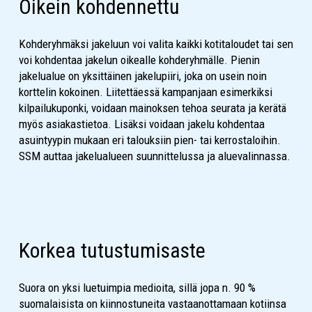
Oikein kohdennettu
Kohderyhmäksi jakeluun voi valita kaikki kotitaloudet tai sen
voi kohdentaa jakelun oikealle kohderyhmälle. Pienin
jakelualue on yksittäinen jakelupiiri, joka on usein noin
korttelin kokoinen. Liitettäessä kampanjaan esimerkiksi
kilpailukuponki, voidaan mainoksen tehoa seurata ja kerätä
myös asiakastietoa. Lisäksi voidaan jakelu kohdentaa
asuintyypin mukaan eri talouksiin pien- tai kerrostaloihin.
SSM auttaa jakelualueen suunnittelussa ja aluevalinnassa.
Korkea tutustumisaste
Suora on yksi luetuimpia medioita, sillä jopa n. 90 %
suomalaisista on kiinnostuneita vastaanottamaan kotiinsa