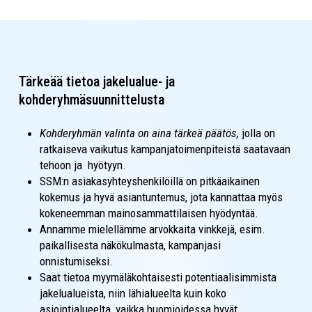
Tärkeää tietoa jakelualue- ja
kohderyhmäsuunnittelusta
Kohderyhmän valinta on aina tärkeä päätös,
jolla on
ratkaiseva vaikutus kampanjatoimenpiteistä saatavaan
tehoon ja hyötyyn.
SSM:n asiakasyhteyshenkilöillä on pitkäaikainen
kokemus ja hyvä asiantuntemus, jota kannattaa myös
kokeneemman mainosammattilaisen hyödyntää.
Annamme mielellämme arvokkaita vinkkejä, esim.
paikallisesta näkökulmasta, kampanjasi
onnistumiseksi.
Saat tietoa myymäläkohtaisesti potentiaalisimmista
jakelualueista, niin lähialueelta kuin koko
asiointialueelta, vaikka huomioidessa hyvät