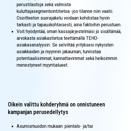
perustilastoja sekä valmista
kuluttajasegmentointitietoa -jos tilanne niin vaatii.
Osoitteeton suorajakelu voidaan kohdistaa hyvin
tarkasti ja tapauskohtaisesti, aina faktoihin perustuen.
Voit hyödyntää, oman kassajärjestelmäsi jo sisältämää,
arvokasta asiakastietoa teettämällä TEHO-
asiakasanalyysin. Se selvittää yrityksesi nykyisten
asiakkaiden ja myynnin jakauman; tunnistaa
potentiaalisimmat, kannattavimmat sekä heikoimmin
menestyneet myyntialueet.
Oikein valittu kohderyhmä on onnistuneen
kampanjan perusedellytys
Asumismuodon mukaan: pientalo- ja/tai