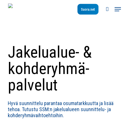
Skip
Menu
to
Suora.net
search
main
content
Jakelualue- &
kohderyhmä­
palvelut
Hyvä suunnittelu parantaa osumatarkkuutta ja lisää
tehoa. Tutustu SSM:n jakelualueen suunnittelu- ja
kohderyhmävaihtoehtoihin.