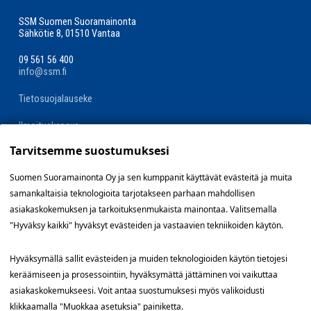
SSM Suomen Suoramainonta
Sähkötie 8, 01510 Vantaa
09 561 56 400
info@ssm.fi
Tietosuojalauseke
Ilmoituskanava
Tarvitsemme suostumuksesi
Evästevalinnat »
Suomen Suoramainonta Oy ja sen kumppanit käyttävät evästeitä ja muita
samankaltaisia teknologioita tarjotakseen parhaan mahdollisen
Oikopolut
asiakaskokemuksen ja tarkoituksenmukaista mainontaa. Valitsemalla
"Hyväksy kaikki" hyväksyt evästeiden ja vastaavien tekniikoiden käytön.
Suunnittele jakelualue (SuoraNet)
Hyväksymällä sallit evästeiden ja muiden teknologioiden käytön tietojesi
Hae töitä
keräämiseen ja prosessointiin, hyväksymättä jättäminen voi vaikuttaa
asiakaskokemukseesi. Voit antaa suostumuksesi myös valikoidusti
Blogi
klikkaamalla "Muokkaa asetuksia" painiketta.