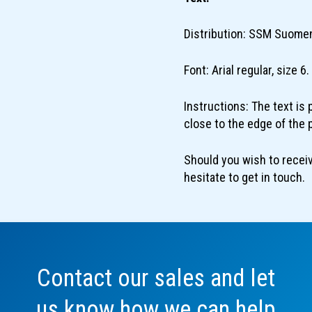
Distribution: SSM Suome
Font: Arial regular, size 6.
Instructions: The text is p
close to the edge of the 
Should you wish to recei
hesitate to get in touch.
Ota
yhteyttä!
Contact our sales and let
us know how we can help