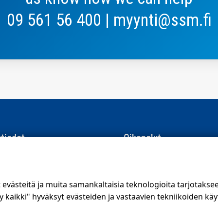
09 561 56 400 | myynti@ssm.fi
tiedot
Oikopolut
men Suoramainonta
Suunnittele jakelualue (SuoraNe
e 8, 01510 Vantaa
Hae töitä
västeitä ja muita samankaltaisia teknologioita tarjotaks
56 400
kaikki" hyväksyt evästeiden ja vastaavien tekniikoiden käy
.fi
Blogi
ojalauseke