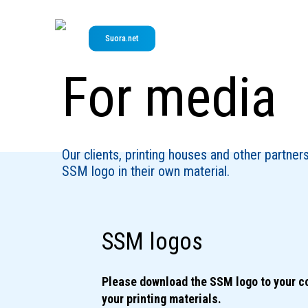
Skip
to
Suora.net
main
content
For media
Our clients, printing houses and other partner
SSM logo in their own material.
SSM logos
Please download the SSM logo to your co
your printing materials.