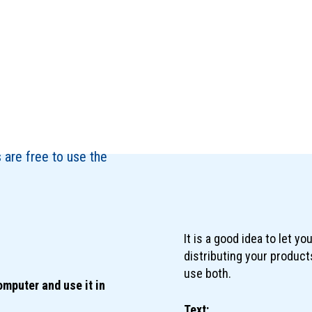
s are free to use the
It is a good idea to let y
distributing your product
use both.
mputer and use it in
Text: