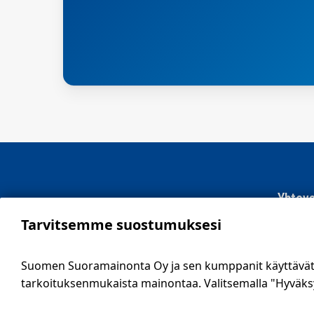
Yhteys
Tarvitsemme suostumuksesi
SSM Suo
Sähköti
Suomen Suoramainonta Oy ja sen kumppanit käyttävät e
09 561 
tarkoituksenmukaista mainontaa. Valitsemalla "Hyväksy 
info@ssm
Tietosu