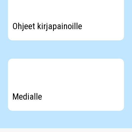
Ohjeet kirjapainoille
Medialle
&
logot
Medialle