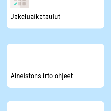
Jakeluaikataulut
Aineistonsiirto-
ohjeet
Aineistonsiirto-ohjeet
Ohjeet
kirjapainoille