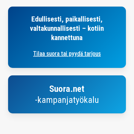
Yhteystiedot
Edullisesti, paikallisesti,
valtakunnallisesti – kotiin
kannettuna
Tilaa suora tai pyydä tarjous
Suora.net-
kampanjasuunnittelutyökalu
Suora.net
-kampanjatyökalu