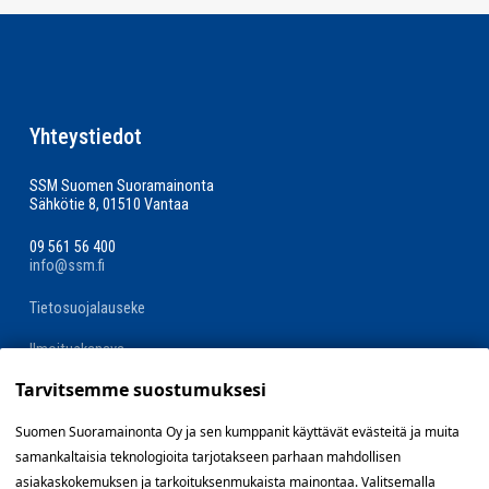
Yhteystiedot
SSM Suomen Suoramainonta
Sähkötie 8, 01510 Vantaa
09 561 56 400
info@ssm.fi
Tietosuojalauseke
Ilmoituskanava
Tarvitsemme suostumuksesi
Evästevalinnat »
Suomen Suoramainonta Oy ja sen kumppanit käyttävät evästeitä ja muita
samankaltaisia teknologioita tarjotakseen parhaan mahdollisen
Oikopolut
asiakaskokemuksen ja tarkoituksenmukaista mainontaa. Valitsemalla