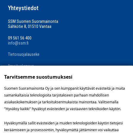
Yhteystiedot
SSM Suomen Suoramainonta
Sähkötie 8, 01510 Vantaa
09 561 56 400
info@ssm.fi
Tietosuojalauseke
Ilmoituskanava
Tarvitsemme suostumuksesi
Evästevalinnat »
Suomen Suoramainonta Oy ja sen kumppanit käyttävät evästeitä ja muita
samankaltaisia teknologioita tarjotakseen parhaan mahdollisen
Oikopolut
asiakaskokemuksen ja tarkoituksenmukaista mainontaa. Valitsemalla
"Hyväksy kaikki" hyväksyt evästeiden ja vastaavien tekniikoiden käytön.
Suunnittele jakelualue (SuoraNet)
Hyväksymällä sallit evästeiden ja muiden teknologioiden käytön tietojesi
Hae töitä
keräämiseen ja prosessointiin, hyväksymättä jättäminen voi vaikuttaa