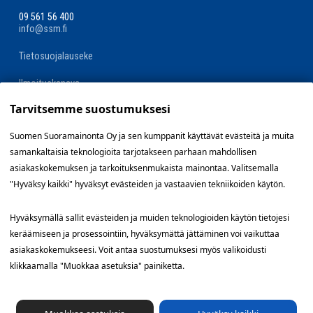
09 561 56 400
info@ssm.fi
Tietosuojalauseke
Ilmoituskanava
Tarvitsemme suostumuksesi
Evästevalinnat »
Suomen Suoramainonta Oy ja sen kumppanit käyttävät evästeitä ja muita
samankaltaisia teknologioita tarjotakseen parhaan mahdollisen
Oikopolut
asiakaskokemuksen ja tarkoituksenmukaista mainontaa. Valitsemalla
"Hyväksy kaikki" hyväksyt evästeiden ja vastaavien tekniikoiden käytön.
Suunnittele jakelualue (SuoraNet)
Hyväksymällä sallit evästeiden ja muiden teknologioiden käytön tietojesi
Hae töitä
keräämiseen ja prosessointiin, hyväksymättä jättäminen voi vaikuttaa
asiakaskokemukseesi. Voit antaa suostumuksesi myös valikoidusti
Blogi
klikkaamalla "Muokkaa asetuksia" painiketta.
Jakelupalaute