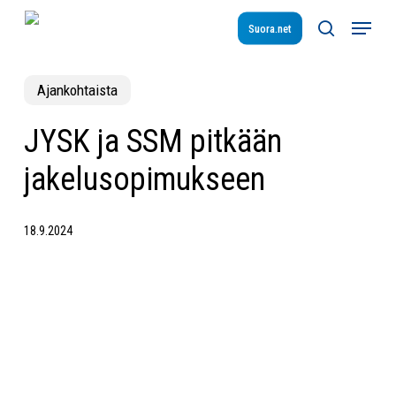
Skip
Menu
to
Suora.net
search
main
content
Ajankohtaista
JYSK ja SSM pitkään
jakelusopimukseen
18.9.2024