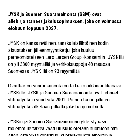
JYSK ja Suomen Suoramainonta (SSM) ovat
allekirjoittaneet jakelusopimuksen, joka on voimassa
elokuun loppuun 2027.
JYSK on kansainvälinen, tanskalaislähtöinen kodin
sisustuksen jälleenmyyntiketju, joka kuuluu
perheomisteiseen Lars Larsen Group -konserniin. JYSKillä
on yli 3300 myymälää ja verkkokauppoja 48 maassa.
Suomessa JYSKillä on 93 myymälää.
Osoitteeton suoramainonta on tärkeä markkinointikanava
JYSKille. JYSK ja Suomen Suoramainonta ovat tehneet
yhteistyötä jo vuodesta 2001. Pienen tauon jälkeen
yhteistyötä jatketaan pitkällä jakelusopimuksella.
JYSKin ja Suomen Suoramainonnan yhteistyössä
molemmille tärkeä vastuullisuus otetaan huomioon mm.
siten, että SSM kontribuoi suorajakelusta aiheutuvia