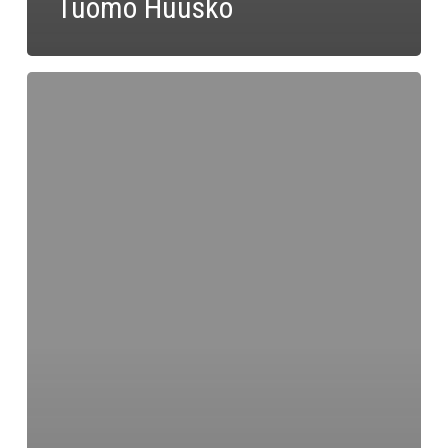
Tuomo Huusko
Jaakko
Malinen