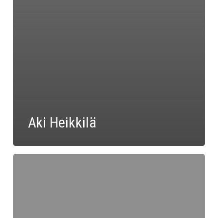
Aki Heikkilä
Tuomo
Huusko