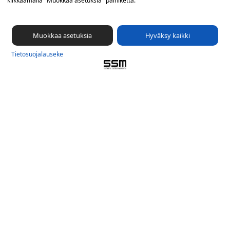
klikkaamalla "Muokkaa asetuksia" painiketta.
Muokkaa asetuksia
Hyväksy kaikki
Tietosuoja­lauseke
Jaakko Malinen
Anne
Viitanen