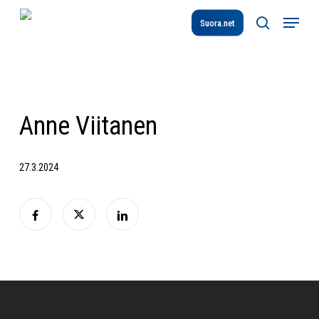
Skip
Menu
to
Suora.net
search
main
content
Anne Viitanen
27.3.2024