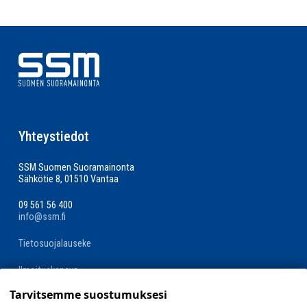
Yhteystiedot
SSM Suomen Suoramainonta
Sähkötie 8, 01510 Vantaa
09 561 56 400
info@ssm.fi
Tietosuojalauseke
Ilmoituskanava
Tarvitsemme suostumuksesi
Evästevalinnat »