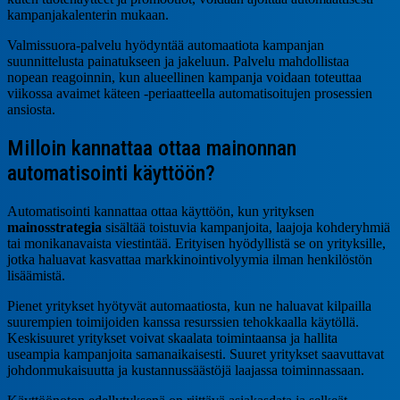
kampanjakalenterin mukaan.
Valmissuora-palvelu hyödyntää automaatiota kampanjan
suunnittelusta painatukseen ja jakeluun. Palvelu mahdollistaa
nopean reagoinnin, kun alueellinen kampanja voidaan toteuttaa
viikossa avaimet käteen -periaatteella automatisoitujen prosessien
ansiosta.
Milloin kannattaa ottaa mainonnan
automatisointi käyttöön?
Automatisointi kannattaa ottaa käyttöön, kun yrityksen
mainosstrategia
sisältää toistuvia kampanjoita, laajoja kohderyhmiä
tai monikanavaista viestintää. Erityisen hyödyllistä se on yrityksille,
jotka haluavat kasvattaa markkinointivolyymia ilman henkilöstön
lisäämistä.
Pienet yritykset hyötyvät automaatiosta, kun ne haluavat kilpailla
suurempien toimijoiden kanssa resurssien tehokkaalla käytöllä.
Keskisuuret yritykset voivat skaalata toimintaansa ja hallita
useampia kampanjoita samanaikaisesti. Suuret yritykset saavuttavat
johdonmukaisuutta ja kustannussäästöjä laajassa toiminnassaan.