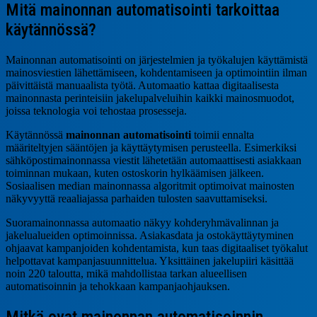
Mitä mainonnan automatisointi tarkoittaa
käytännössä?
Mainonnan automatisointi on järjestelmien ja työkalujen käyttämistä
mainosviestien lähettämiseen, kohdentamiseen ja optimointiin ilman
päivittäistä manuaalista työtä. Automaatio kattaa digitaalisesta
mainonnasta perinteisiin jakelupalveluihin kaikki mainosmuodot,
joissa teknologia voi tehostaa prosesseja.
Käytännössä
mainonnan automatisointi
toimii ennalta
määriteltyjen sääntöjen ja käyttäytymisen perusteella. Esimerkiksi
sähköpostimainonnassa viestit lähetetään automaattisesti asiakkaan
toiminnan mukaan, kuten ostoskorin hylkäämisen jälkeen.
Sosiaalisen median mainonnassa algoritmit optimoivat mainosten
näkyvyyttä reaaliajassa parhaiden tulosten saavuttamiseksi.
Suoramainonnassa automaatio näkyy kohderyhmävalinnan ja
jakelualueiden optimoinnissa. Asiakasdata ja ostokäyttäytyminen
ohjaavat kampanjoiden kohdentamista, kun taas digitaaliset työkalut
helpottavat kampanjasuunnittelua. Yksittäinen jakelupiiri käsittää
noin 220 taloutta, mikä mahdollistaa tarkan alueellisen
automatisoinnin ja tehokkaan kampanjaohjauksen.