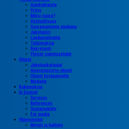
Ajankohtaista
Yritys
Miksi suora?
Vastuullisuus
Suoramainonta mediana
Jakelupiiri
Laadunvalvonta
Tutkimuksia
Rekrytointi
Yleiset sopimusehdot
Ohjeet
Jakeluaikataulut
Aineistonsiirto-ohjeet
Ohjeet kirjapainoille
Medialle
Kokemuksia
In English
Services
References
Sustainability
For media
Yhteystiedot
Myynti ja hallinto