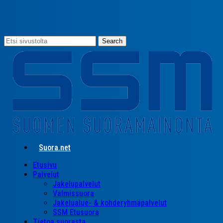
Skip
to
main
content
Search
Close
Search
Suora.net
search
Menu
Etusivu
Palvelut
Jakelupalvelut
Valmissuora
Jakelualue- & kohderyhmäpalvelut
SSM Etusuora
Tietoa suorasta