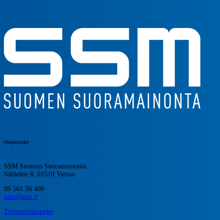
Yhteystiedot
SSM Suomen Suoramainonta
Sähkötie 8, 01510 Vantaa
09 561 56 400
info@ssm.fi
Tietosuojalauseke