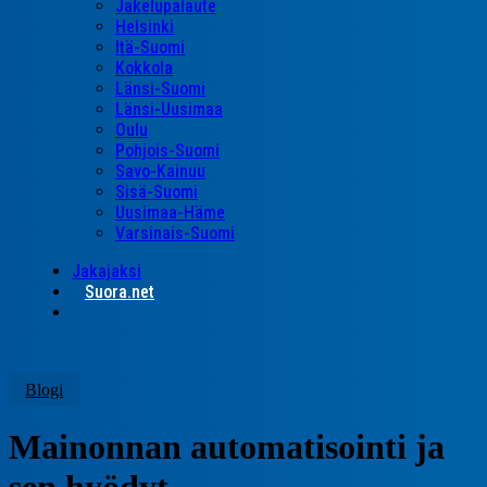
Jakelupalaute
Helsinki
Itä-Suomi
Kokkola
Länsi-Suomi
Länsi-Uusimaa
Oulu
Pohjois-Suomi
Savo-Kainuu
Sisä-Suomi
Uusimaa-Häme
Varsinais-Suomi
Jakajaksi
Suora.net
search
Blogi
Mainonnan automatisointi ja
sen hyödyt