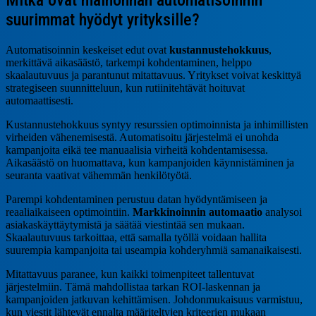
Mitkä ovat mainonnan automatisoinnin
suurimmat hyödyt yrityksille?
Automatisoinnin keskeiset edut ovat
kustannustehokkuus
,
merkittävä aikasäästö, tarkempi kohdentaminen, helppo
skaalautuvuus ja parantunut mitattavuus. Yritykset voivat keskittyä
strategiseen suunnitteluun, kun rutiinitehtävät hoituvat
automaattisesti.
Kustannustehokkuus syntyy resurssien optimoinnista ja inhimillisten
virheiden vähenemisestä. Automatisoitu järjestelmä ei unohda
kampanjoita eikä tee manuaalisia virheitä kohdentamisessa.
Aikasäästö on huomattava, kun kampanjoiden käynnistäminen ja
seuranta vaativat vähemmän henkilötyötä.
Parempi kohdentaminen perustuu datan hyödyntämiseen ja
reaaliaikaiseen optimointiin.
Markkinoinnin automaatio
analysoi
asiakaskäyttäytymistä ja säätää viestintää sen mukaan.
Skaalautuvuus tarkoittaa, että samalla työllä voidaan hallita
suurempia kampanjoita tai useampia kohderyhmiä samanaikaisesti.
Mitattavuus paranee, kun kaikki toimenpiteet tallentuvat
järjestelmiin. Tämä mahdollistaa tarkan ROI-laskennan ja
kampanjoiden jatkuvan kehittämisen. Johdonmukaisuus varmistuu,
kun viestit lähtevät ennalta määriteltyjen kriteerien mukaan