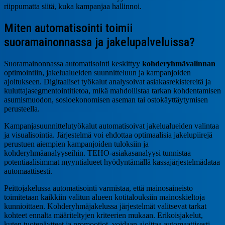
riippumatta siitä, kuka kampanjaa hallinnoi.
Miten automatisointi toimii
suoramainonnassa ja jakelupalveluissa?
Suoramainonnassa automatisointi keskittyy
kohderyhmävalinnan
optimointiin, jakelualueiden suunnitteluun ja kampanjoiden
ajoitukseen. Digitaaliset työkalut analysoivat asiakasrekistereitä ja
kuluttajasegmentointitietoa, mikä mahdollistaa tarkan kohdentamisen
asumismuodon, sosioekonomisen aseman tai ostokäyttäytymisen
perusteella.
Kampanjasuunnittelutyökalut automatisoivat jakelualueiden valintaa
ja visualisointia. Järjestelmä voi ehdottaa optimaalisia jakelupiirejä
perustuen aiempien kampanjoiden tuloksiin ja
kohderyhmäanalyyseihin. TEHO-asiakasanalyysi tunnistaa
potentiaalisimmat myyntialueet hyödyntämällä kassajärjestelmädataa
automaattisesti.
Peittojakelussa automatisointi varmistaa, että mainosaineisto
toimitetaan kaikkiin valitun alueen kotitalouksiin mainoskieltoja
kunnioittaen. Kohderyhmäjakelussa järjestelmät valitsevat tarkat
kohteet ennalta määriteltyjen kriteerien mukaan. Erikoisjakelut,
kuten tuotenäytteet ja promootiot, voidaan ajoittaa automaattisesti