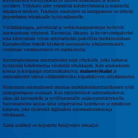
Käyttöönoton edellytyksenä on riittävä asiakasdata ja selkeät
tavoitteet. Yrityksen tulee ymmärtää kohderyhmänsä ja määritellä
mitattavat tulokset. Tekninen osaaminen tai kumppanuus on tärkeää
järjestelmien tehokkaalle hyödyntämiselle.
Vähittäiskauppa, palvelualat ja verkkokauppatoimijat hyötyvät
automaatiosta erityisesti. Ravintolat, liikunta- ja hyvinvointipalvelut
sekä kiinteistöala voivat automatisoida paikallista markkinointiaan.
Kansainväliset brändit käyttävät automaatiota johdonmukaisen
viestinnän varmistamiseen eri markkinoilla.
Suoramainonnassa automatisointi sopii yrityksille, jotka haluavat
hyödyntää kohdennettua viestintää tehokkaasti. Kun asiakaskunta
kasvaa ja kampanjat monimutkaistuvat,
mainostyökalut
ja
automatisointi tulevat välttämättömiksi kilpailukyvyn säilyttämiseksi.
Mainonnan automatisointi muuttaa markkinointiammattilaisten työtä
strategisempaan suuntaan. Kun rutiinitehtävät automatisoituvat,
aikaa jää luovuudelle ja syvällisemmälle asiakasymmärrykselle.
Suoramainonta tarjoaa tässä ympäristössä luotettavan ja mitattavan
kanavan, joka täydentää digitaalisia automaatioratkaisuja
tehokkaasti.
Tämä artikkeli on kirjoitettu hyödyntäen tekoälyä.