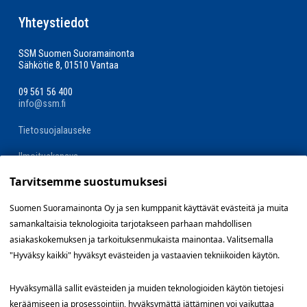
Yhteystiedot
SSM Suomen Suoramainonta
Sähkötie 8, 01510 Vantaa
09 561 56 400
info@ssm.fi
Tietosuojalauseke
Ilmoituskanava
Tarvitsemme suostumuksesi
Evästevalinnat »
Suomen Suoramainonta Oy ja sen kumppanit käyttävät evästeitä ja muita
samankaltaisia teknologioita tarjotakseen parhaan mahdollisen
Oikopolut
asiakaskokemuksen ja tarkoituksenmukaista mainontaa. Valitsemalla
"Hyväksy kaikki" hyväksyt evästeiden ja vastaavien tekniikoiden käytön.
Suunnittele jakelualue (SuoraNet)
Hyväksymällä sallit evästeiden ja muiden teknologioiden käytön tietojesi
Hae töitä
keräämiseen ja prosessointiin, hyväksymättä jättäminen voi vaikuttaa