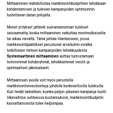
Mittaaminen mahdollistaa markkinointibudjettien tehokkaan
kohdentamisen ja tulevien kampanjoiden optimoinnin
luotettavan datan pohjalta.
Monet yritykset jättävät suoramainonnan tulokset
seuraamatta, koska mittaaminen vaikuttaa monimutkaiselta
tai aikaa vievältä. Tämä johtaa tilanteeseen, jossa
markkinointipäätökset perustuvat arvailuihin eivätkä
todelliseen tietoon kampanjoiden tehokkuudesta.
Systemaattinen mittaaminen
auttaa tunnistamaan
toimivimmat kohderyhmät, tehokkaimmat viestit ja
optimaaliset jakelualueet.
Mittaamisen avulla voit myös perustella
markkinointiinvestointeja johdolle konkreettisilla tuloksilla.
Kun tiedät tarkalleen, kuinka paljon jokainen kampanja tuotti
liikevaihtoa suhteessa kustannuksiin, markkinointibudjetin
kasvattamisesta tulee helpompaa.