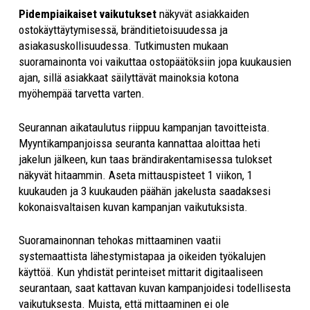
Pidempiaikaiset vaikutukset
näkyvät asiakkaiden
ostokäyttäytymisessä, bränditietoisuudessa ja
asiakasuskollisuudessa. Tutkimusten mukaan
suoramainonta voi vaikuttaa ostopäätöksiin jopa kuukausien
ajan, sillä asiakkaat säilyttävät mainoksia kotona
myöhempää tarvetta varten.
Seurannan aikataulutus riippuu kampanjan tavoitteista.
Myyntikampanjoissa seuranta kannattaa aloittaa heti
jakelun jälkeen, kun taas brändirakentamisessa tulokset
näkyvät hitaammin. Aseta mittauspisteet 1 viikon, 1
kuukauden ja 3 kuukauden päähän jakelusta saadaksesi
kokonaisvaltaisen kuvan kampanjan vaikutuksista.
Suoramainonnan tehokas mittaaminen vaatii
systemaattista lähestymistapaa ja oikeiden työkalujen
käyttöä. Kun yhdistät perinteiset mittarit digitaaliseen
seurantaan, saat kattavan kuvan kampanjoidesi todellisesta
vaikutuksesta. Muista, että mittaaminen ei ole