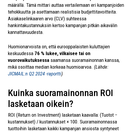
määrällä. Tämä mittari auttaa vertailemaan eri kampanjoiden
tehokkuutta ja asettamaan realistisia budjettitavoitteita.
Asiakaselinkaaren arvo (CLV) suhteessa
hankintakustannuksiin kertoo kampanjan pitkän aikavälin
kannattavuudesta.
Huomionarvoista on, että eurooppalaisten kuluttajien
keskuudessa
76 % lukee, vilkaisee tai on
vuorovaikutuksessa
saamansa suoramainonnan kanssa,
mikä osoittaa median korkeaa huomioarvoa.
(Lähde:
JICMAIL:n Q2 2024 -raportti
)
Kuinka suoramainonnan ROI
lasketaan oikein?
ROI (Return on Investment) lasketaan kaavalla: (Tuotot −
kustannukset) / kustannukset × 100. Suoramainonnassa
tuottoihin lasketaan kaikki kampanjan ansiosta syntyneet