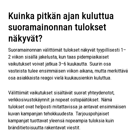
Kuinka pitkän ajan kuluttua
suoramainonnan tulokset
näkyvät?
Suoramainonnan välittömät tulokset näkyvät tyypillisesti 1–
2 viikon sisällä jakelusta, kun taas pidempiaikaiset
vaikutukset voivat jatkua 3–6 kuukautta. Suurin osa
vasteista tulee ensimmäisen viikon aikana, mutta merkittävä
osa asiakkaista reagoi vielä kuukausienkin kuluttua.
Välittömät vaikutukset sisältävät suorat yhteydenotot,
verkkosivustokäynnit ja nopeat ostopäätökset. Nämä
tulokset ovat helposti mitattavissa ja antavat ensimmäisen
kuvan kampanjan tehokkuudesta. Tarjouspohjaiset
kampanjat tuottavat yleensä nopeampia tuloksia kuin
bränditietoisuutta rakentavat viestit.