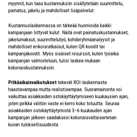
myynnit, kun taas kustannuksiin sisällytetään suunnittelu,
painatus, jakelu ja mahdolliset lisäpalvelut.
Kustannuslaskennassa on tärkeää huomioida kaikki
kampanjaan liittyvät kulut. Näitä ovat painatuskustannukset,
jakelumaksut, suunnittelutyö, kohderyhmäanalyysit ja
mahdolliset erikoisratkaisut, kuten QR-koodit tai
kampanjakoodit. Myös sisäiset resurssit, kuten työaika
kampanjan valmisteluun, tulisi laskea mukaan
kokonaiskustannuksiin.
Pitkäaikaisvaikutukset
tekevät ROI-laskennasta
haastavampaa mutta realistisempaa. Suoramainonta voi
vaikuttaa asiakkaiden ostokäyttäytymiseen kuukausien ajan,
joten pelkkä välitön vaste ei kerro koko totuutta. Seuraa
asiakkaiden ostokäyttäytymistä 3–6 kuukauden ajan
kampanjan jälkeen saadaksesi kokonaisvaltaisemman
kuvan tuloksellisuudesta.