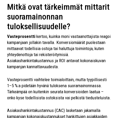
Mitkä ovat tärkeimmät mittarit
suoramainonnan
tuloksellisuudelle?
Vasteprosentti
kertoo, kuinka moni vastaanottajista reagoi
kampanjaan jollakin tavalla. Konversiomäärät puolestaan
mittaavat todellisia ostoja tai haluttuja toimintoja, kuten
yhteydenottoja tai rekisteröitymisiä.
Asiakashankintakustannus ja ROI antavat kokonaiskuvan
kampanjan kannattavuudesta.
Vasteprosentti vaihtelee toimialoittain, mutta tyypillisesti
1–5 %:a pidetään hyvänä tuloksena suoramainonnassa.
Tärkeämpää on kuitenkin seurata konversioiden laatua –
onko kyse todellisista ostoksista vai pelkistä tiedusteluista.
Asiakashankintakustannus (CAC) lasketaan jakamalla
kampanjan kokonaiskustannukset hankittujen asiakkaiden