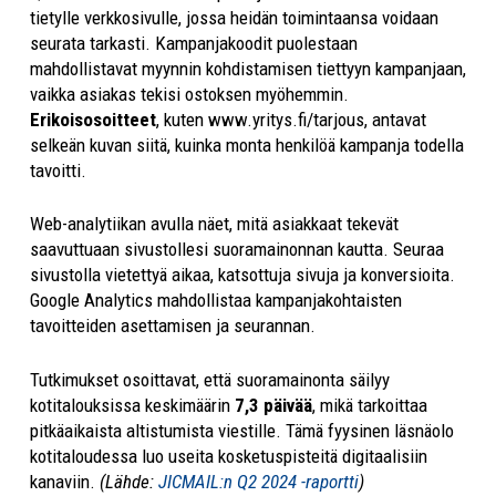
tietylle verkkosivulle, jossa heidän toimintaansa voidaan
seurata tarkasti. Kampanjakoodit puolestaan
mahdollistavat myynnin kohdistamisen tiettyyn kampanjaan,
vaikka asiakas tekisi ostoksen myöhemmin.
Erikoisosoitteet
, kuten www.yritys.fi/tarjous, antavat
selkeän kuvan siitä, kuinka monta henkilöä kampanja todella
tavoitti.
Web-analytiikan avulla näet, mitä asiakkaat tekevät
saavuttuaan sivustollesi suoramainonnan kautta. Seuraa
sivustolla vietettyä aikaa, katsottuja sivuja ja konversioita.
Google Analytics mahdollistaa kampanjakohtaisten
tavoitteiden asettamisen ja seurannan.
Tutkimukset osoittavat, että suoramainonta säilyy
kotitalouksissa keskimäärin
7,3 päivää
, mikä tarkoittaa
pitkäaikaista altistumista viestille. Tämä fyysinen läsnäolo
kotitaloudessa luo useita kosketuspisteitä digitaalisiin
kanaviin.
(Lähde:
JICMAIL:n Q2 2024 -raportti
)