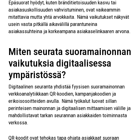
Epäsuorat hyödyt, kuten bränditietoisuuden kasvu tai
asiakasuskollisuuden vahvistuminen, ovat vaikeammin
mitattavia mutta yhtä arvokkaita. Nämä vaikutukset näkyvät
usein vasta pitkällä aikavälillä parantuneina
asiakassuhteina ja korkeampana asiakaselinkaaren arvona.
Miten seurata suoramainonnan
vaikutuksia digitaalisessa
ympäristössä?
Digitaalinen seuranta yhdistää fyysisen suoramainonnan
verkkoanalytiikkaan QR-koodien, kampanjakoodien ja
erikoisosoitteiden avulla. Nämä työkalut luovat sillan
perinteisen mainonnan ja digitaalisen mittaamisen välille ja
mahdollistavat tarkan seurannan asiakkaiden toiminnasta
verkossa.
QR-koodit ovat tehokas tapa ohjata asiakkaat suoraan