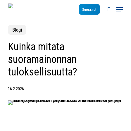
Skip
Menu
to
Suora.net
search
main
content
Blogi
Kuinka mitata
suoramainonnan
tuloksellisuutta?
16.2.2026