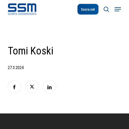
Skip
Menu
to
Suora.net
search
main
content
Tomi Koski
27.3.2024