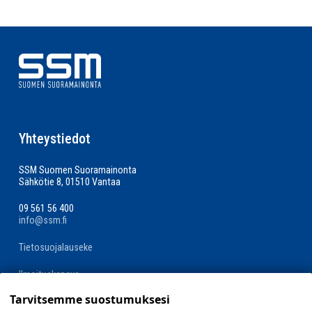
Yhteystiedot
SSM Suomen Suoramainonta
Sähkötie 8, 01510 Vantaa
09 561 56 400
info@ssm.fi
Tietosuojalauseke
Ilmoituskanava
Tarvitsemme suostumuksesi
Evästevalinnat »