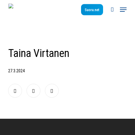
Skip
Menu
to
Suora.net
search
main
content
Taina Virtanen
27.3.2024