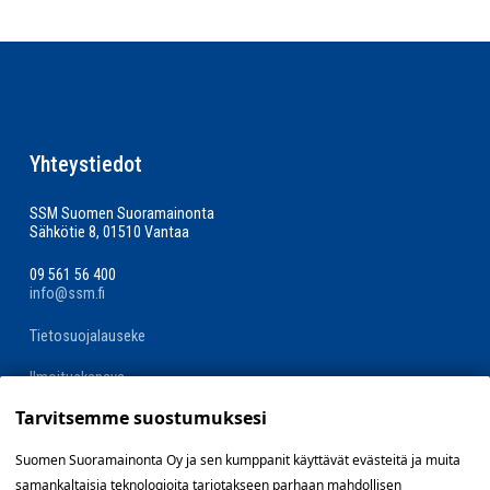
Yhteystiedot
SSM Suomen Suoramainonta
Sähkötie 8, 01510 Vantaa
09 561 56 400
info@ssm.fi
Tietosuojalauseke
Ilmoituskanava
Tarvitsemme suostumuksesi
Evästevalinnat »
Suomen Suoramainonta Oy ja sen kumppanit käyttävät evästeitä ja muita
samankaltaisia teknologioita tarjotakseen parhaan mahdollisen