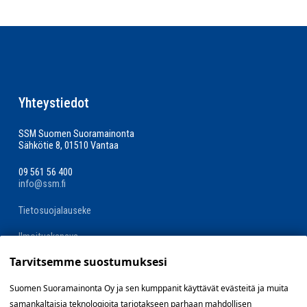
Yhteystiedot
SSM Suomen Suoramainonta
Sähkötie 8, 01510 Vantaa
09 561 56 400
info@ssm.fi
Tietosuojalauseke
Ilmoituskanava
Tarvitsemme suostumuksesi
Evästevalinnat »
Suomen Suoramainonta Oy ja sen kumppanit käyttävät evästeitä ja muita
samankaltaisia teknologioita tarjotakseen parhaan mahdollisen