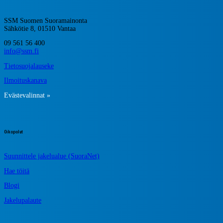
SSM Suomen Suoramainonta
Sähkötie 8, 01510 Vantaa
09 561 56 400
info@ssm.fi
Tietosuojalauseke
Ilmoituskanava
Evästevalinnat »
Oikopolut
Suunnittele jakelualue (SuoraNet)
Hae töitä
Blogi
Jakelupalaute