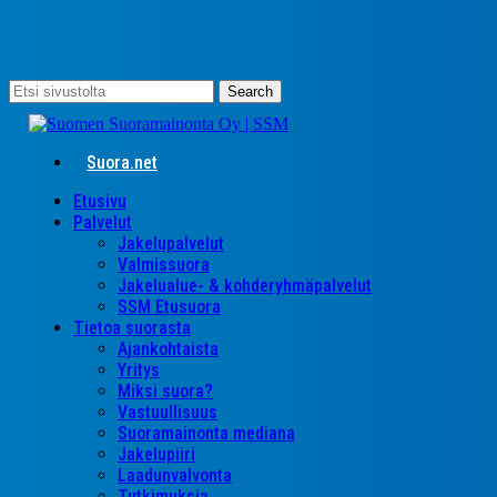
Skip
to
main
content
Search
Close
Search
Suora.net
search
Menu
Etusivu
Palvelut
Jakelupalvelut
Valmissuora
Jakelualue- & kohderyhmäpalvelut
SSM Etusuora
Tietoa suorasta
Ajankohtaista
Yritys
Miksi suora?
Vastuullisuus
Suoramainonta mediana
Jakelupiiri
Laadunvalvonta
Tutkimuksia