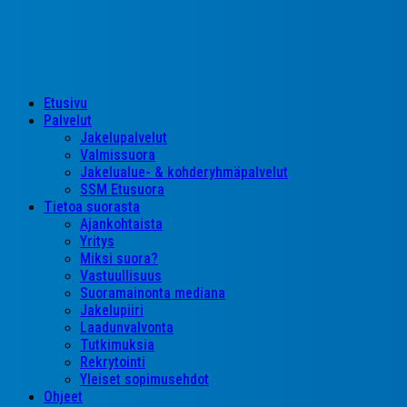
Close
Etusivu
Menu
Palvelut
Jakelupalvelut
Valmissuora
Jakelualue- & kohderyhmäpalvelut
SSM Etusuora
Tietoa suorasta
Ajankohtaista
Yritys
Miksi suora?
Vastuullisuus
Suoramainonta mediana
Jakelupiiri
Laadunvalvonta
Tutkimuksia
Rekrytointi
Yleiset sopimusehdot
Ohjeet