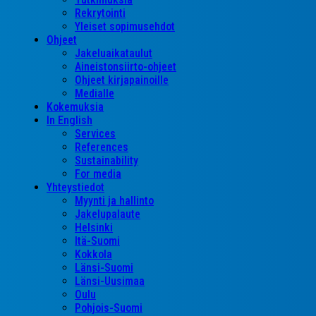
Rekrytointi
Yleiset sopimusehdot
Ohjeet
Jakeluaikataulut
Aineistonsiirto-ohjeet
Ohjeet kirjapainoille
Medialle
Kokemuksia
In English
Services
References
Sustainability
For media
Yhteystiedot
Myynti ja hallinto
Jakelupalaute
Helsinki
Itä-Suomi
Kokkola
Länsi-Suomi
Länsi-Uusimaa
Oulu
Pohjois-Suomi