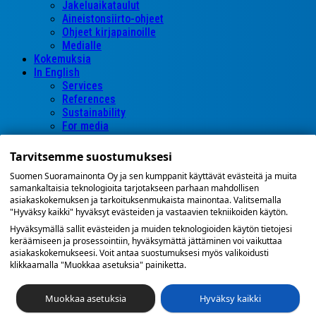
Jakeluaikataulut
Aineistonsiirto-ohjeet
Ohjeet kirjapainoille
Medialle
Kokemuksia
In English
Services
References
Sustainability
For media
Yhteystiedot
Myynti ja hallinto
Tarvitsemme suostumuksesi
Jakelupalaute
Suomen Suoramainonta Oy ja sen kumppanit käyttävät evästeitä ja muita
Helsinki
samankaltaisia teknologioita tarjotakseen parhaan mahdollisen
Itä-Suomi
asiakaskokemuksen ja tarkoituksenmukaista mainontaa. Valitsemalla
Kokkola
"Hyväksy kaikki" hyväksyt evästeiden ja vastaavien tekniikoiden käytön.
Länsi-Suomi
Hyväksymällä sallit evästeiden ja muiden teknologioiden käytön tietojesi
Länsi-Uusimaa
keräämiseen ja prosessointiin, hyväksymättä jättäminen voi vaikuttaa
Oulu
asiakaskokemukseesi. Voit antaa suostumuksesi myös valikoidusti
Pohjois-Suomi
klikkaamalla "Muokkaa asetuksia" painiketta.
Savo-Kainuu
Sisä-Suomi
Muokkaa asetuksia
Hyväksy kaikki
Uusimaa-Häme
Varsinais-Suomi