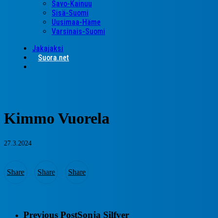
Savo-Kainuu
Sisä-Suomi
Uusimaa-Häme
Varsinais-Suomi
Jakajaksi
Suora.net
search
Kimmo Vuorela
27.3.2024
Share
Share
Share
Previous Post
Sonja Silfver