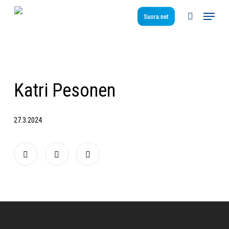
Skip
Menu
to
Suora.net
search
main
content
Katri Pesonen
27.3.2024