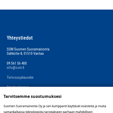
Yhteystiedot
SSM Suomen Suoramainonta
Sähkötie 8, 01510 Vantaa
09 561 56 400
info@ssm.fi
Tietosuojalauseke
Ilmoituskanava
Tarvitsemme suostumuksesi
Evästevalinnat »
Suomen Suoramainonta Oy ja sen kumppanit käyttävät evästeitä ja muita
samankaltaisia teknologioita tarjotakseen parhaan mahdollisen