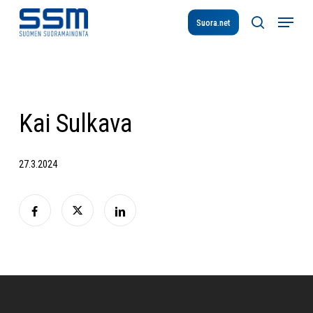
Skip
Menu
to
Suora.net
search
main
content
Kai Sulkava
27.3.2024