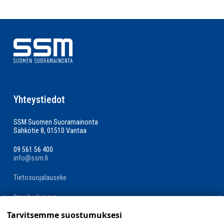
Yhteystiedot
SSM Suomen Suoramainonta
Sähkötie 8, 01510 Vantaa
09 561 56 400
info@ssm.fi
Tietosuojalauseke
Ilmoituskanava
Tarvitsemme suostumuksesi
Evästevalinnat »