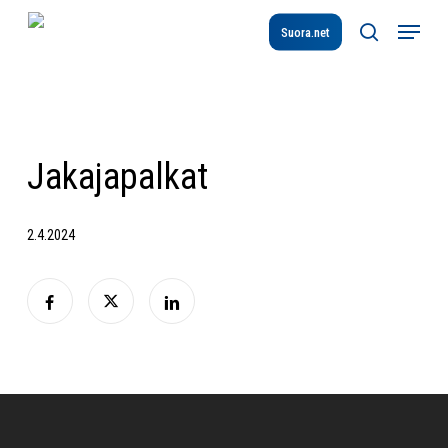
Skip
Menu
to
Suora.net
search
main
content
Jakajapalkat
2.4.2024