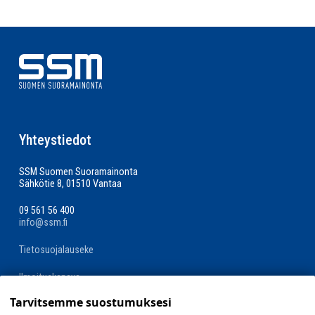
Yhteystiedot
SSM Suomen Suoramainonta
Sähkötie 8, 01510 Vantaa
09 561 56 400
info@ssm.fi
Tietosuojalauseke
Ilmoituskanava
Tarvitsemme suostumuksesi
Evästevalinnat »