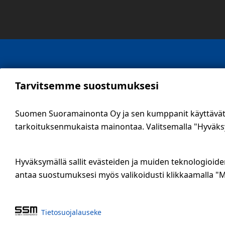
Yhtey
Tarvitsemme suostumuksesi
SSM S
Sähköt
Suomen Suoramainonta Oy ja sen kumppanit käyttävät e
09 56
tarkoituksenmukaista mainontaa. Valitsemalla "Hyväksy 
info@
Tieto
Hyväksymällä sallit evästeiden ja muiden teknologioide
Ilmoi
antaa suostumuksesi myös valikoidusti klikkaamalla "M
Eväste
Tietosuoja­lauseke