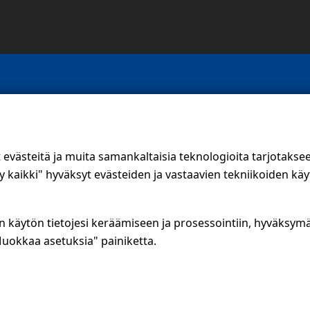
stiedot
Oikopolut
uomen Suoramainonta
Suunnittele jakelualue (SuoraNet)
ie 8, 01510 Vantaa
västeitä ja muita samankaltaisia teknologioita tarjotaks
Hae töitä
1 56 400
kaikki" hyväksyt evästeiden ja vastaavien tekniikoiden käy
ssm.fi
Blogi
suojalauseke
Jakelupalaute
n käytön tietojesi keräämiseen ja prosessointiin, hyväksym
tuskanava
uokkaa asetuksia" painiketta.
valinnat »