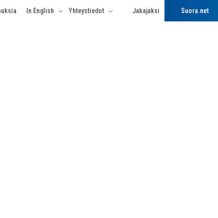
uksia
In English
Yhteystiedot
Jakajaksi
Suora.net