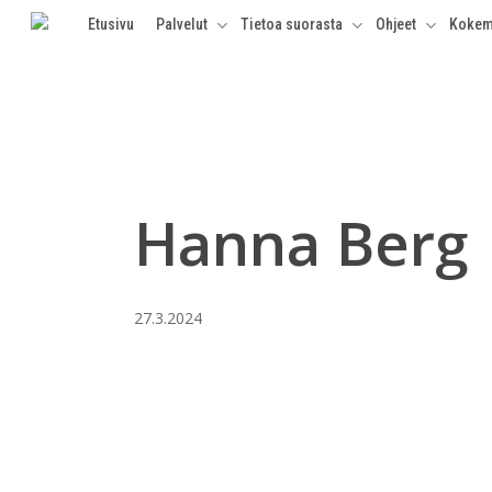
Skip
Etusivu
Palvelut
Tietoa suorasta
Ohjeet
Kokem
to
main
content
Hanna Berg
27.3.2024