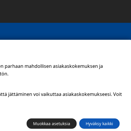
een parhaan mahdollisen asiakaskokemuksen ja
tön.
ättä jättäminen voi vaikuttaa asiakaskokemukseesi. Voit
Muokkaa asetuksia
Hyväksy kaikki