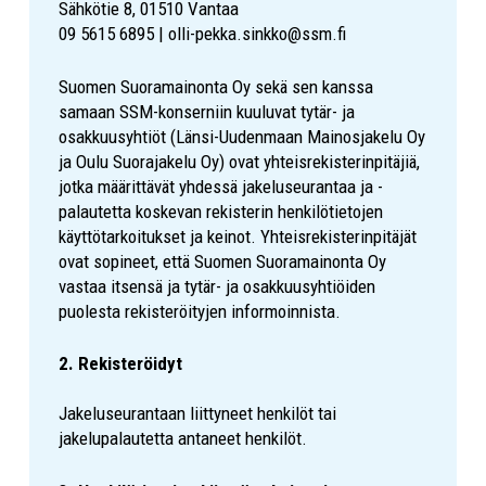
Sähkötie 8, 01510 Vantaa
09 5615 6895 | olli-pekka.sinkko@ssm.fi
Suomen Suoramainonta Oy sekä sen kanssa
samaan SSM-konserniin kuuluvat tytär- ja
osakkuusyhtiöt (Länsi-Uudenmaan Mainosjakelu Oy
ja Oulu Suorajakelu Oy) ovat yhteisrekisterinpitäjiä,
jotka määrittävät yhdessä jakeluseurantaa ja -
palautetta koskevan rekisterin henkilötietojen
käyttötarkoitukset ja keinot. Yhteisrekisterinpitäjät
ovat sopineet, että Suomen Suoramainonta Oy
vastaa itsensä ja tytär- ja osakkuusyhtiöiden
puolesta rekisteröityjen informoinnista.
2. Rekisteröidyt
Jakeluseurantaan liittyneet henkilöt tai
jakelupalautetta antaneet henkilöt.