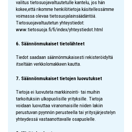
valitus tietosuojavaltuutetulle kantelu, jos hän
kokee,että rikomme henkilötietoja käsitellessämme
voimassa olevaa tietosuojalainsäädäntöä.
Tietosuojavaltuutetun yhteystiedot:
www.tietosuoja.fi/fi/index/yhteystiedot.html
6. Säännönmukaiset tietolähteet
Tiedot saadaan säännönmukaisesti rekisteröidyltä
itseltään verkkolomakkeen kautta.
7. Säännönmukaiset tietojen luovutukset
Tietoja ei luovuteta markkinointi- tai muihin
tarkoituksiin ulkopuolisille yrityksille. Tietoja
voidaan luovuttaa viranomaisille niiden lakiin
perustuvan pyynnön perusteella tai yritysjärjestelyn
yhteydessä vastaanottavalle osapuolelle.