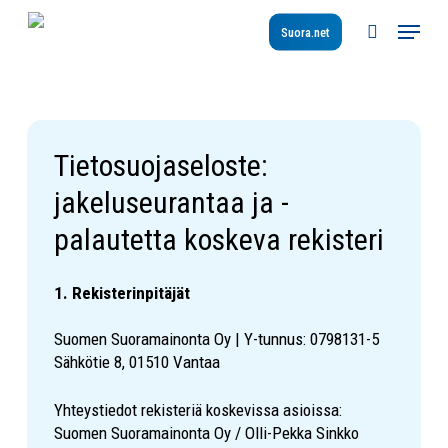
Skip
Menu
to
Suora.net
search
main
content
Tietosuojaseloste:
jakeluseurantaa ja -
palautetta koskeva rekisteri
1. Rekisterinpitäjät
Suomen Suoramainonta Oy | Y-tunnus: 0798131-5
Sähkötie 8, 01510 Vantaa
Yhteystiedot rekisteriä koskevissa asioissa:
Suomen Suoramainonta Oy / Olli-Pekka Sinkko