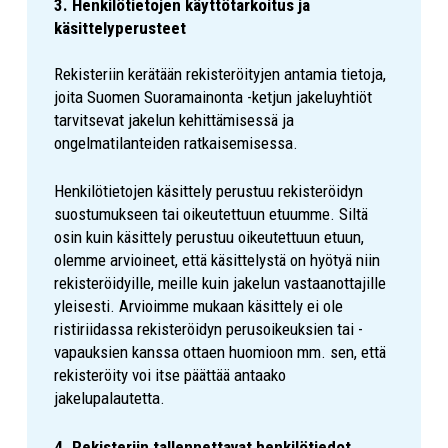
3. Henkilötietojen käyttötarkoitus ja
käsittelyperusteet
Rekisteriin kerätään rekisteröityjen antamia tietoja,
joita Suomen Suoramainonta -ketjun jakeluyhtiöt
tarvitsevat jakelun kehittämisessä ja
ongelmatilanteiden ratkaisemisessa.
Henkilötietojen käsittely perustuu rekisteröidyn
suostumukseen tai oikeutettuun etuumme. Siltä
osin kuin käsittely perustuu oikeutettuun etuun,
olemme arvioineet, että käsittelystä on hyötyä niin
rekisteröidyille, meille kuin jakelun vastaanottajille
yleisesti. Arvioimme mukaan käsittely ei ole
ristiriidassa rekisteröidyn perusoikeuksien tai -
vapauksien kanssa ottaen huomioon mm. sen, että
rekisteröity voi itse päättää antaako
jakelupalautetta.
4. Rekisteriin tallennettavat henkilötiedot