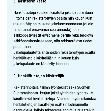
8. Käsittelyn kesto
Henkilötietoja voidaan käsitellä jakeluseurantaan
liittyneiden rekisteröityjen osalta niin kauan kuin
rekisteröity on mukana jakeluseurannassa (ei ole
ilmoittanut eroavansa seurannasta). Jos
sähköpostiviestit eivät mene perille rekisteröidyn
sähköpostiosoitteeseen, niin rekisteröidyn tiedot
poistetaan.
Jakelupalautetta antaneiden rekisteröityjen osalta
henkilötietoja käsitellään niin kauan kuin
jakelupalaute on käsitelty loppuun.
9. Henkilötietojen käsittelijät
Rekisterinpitäjä, tämän työntekijät sekä Suomen
Suoramainonta -ketjun jakeluyhtiöiden työntekijät
käsittelevät henkilötietoja. Voimme myös ulkoistaa
henkilötietojen käsittelyn osittain kolmannelle
osapuolelle, jolloin takaamme sopimusjärjestelyin,