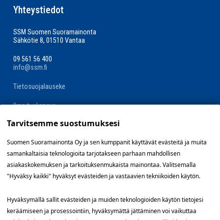
Yhteystiedot
SSM Suomen Suoramainonta
Sähkötie 8, 01510 Vantaa
09 561 56 400
info@ssm.fi
Tietosuojalauseke
Ilmoituskanava
Tarvitsemme suostumuksesi
Evästevalinnat »
Suomen Suoramainonta Oy ja sen kumppanit käyttävät evästeitä ja muita
samankaltaisia teknologioita tarjotakseen parhaan mahdollisen
Oikopolut
asiakaskokemuksen ja tarkoituksenmukaista mainontaa. Valitsemalla
"Hyväksy kaikki" hyväksyt evästeiden ja vastaavien tekniikoiden käytön.
Suunnittele jakelualue (SuoraNet)
Hyväksymällä sallit evästeiden ja muiden teknologioiden käytön tietojesi
Hae töitä
keräämiseen ja prosessointiin, hyväksymättä jättäminen voi vaikuttaa