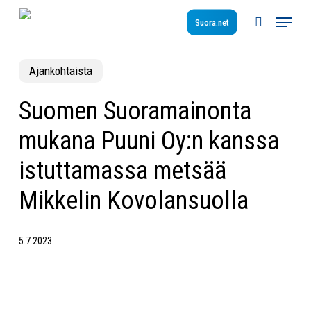
Skip
Menu
to
Suora.net
search
main
content
Ajankohtaista
Suomen Suoramainonta
mukana Puuni Oy:n kanssa
istuttamassa metsää
Mikkelin Kovolansuolla
5.7.2023