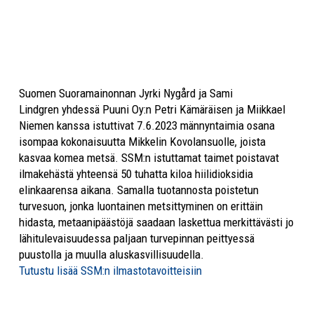
Suomen Suoramainonnan Jyrki Nygård ja Sami
Lindgren yhdessä Puuni Oy:n Petri Kämäräisen ja Miikkael
Niemen kanssa istuttivat 7.6.2023 männyntaimia osana
isompaa kokonaisuutta Mikkelin Kovolansuolle, joista
kasvaa komea metsä. SSM:n istuttamat taimet poistavat
ilmakehästä yhteensä 50 tuhatta kiloa hiilidioksidia
elinkaarensa aikana. Samalla tuotannosta poistetun
turvesuon, jonka luontainen metsittyminen on erittäin
hidasta, metaanipäästöjä saadaan laskettua merkittävästi jo
lähitulevaisuudessa paljaan turvepinnan peittyessä
puustolla ja muulla aluskasvillisuudella.
Tutustu lisää SSM:n ilmastotavoitte
isiin