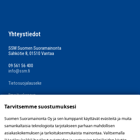
Yhteystiedot
SSM Suomen Suoramainonta
Sähkötie 8, 01510 Vantaa
09 561 56 400
info@ssm.fi
Tietosuojalauseke
Ilmoituskanava
Tarvitsemme suostumuksesi
Evästevalinnat »
Suomen Suoramainonta Oy ja sen kumppanit käyttävät evästeitä ja muita
samankaltaisia teknologioita tarjotakseen parhaan mahdollisen
Oikopolut
asiakaskokemuksen ja tarkoituksenmukaista mainontaa. Valitsemalla