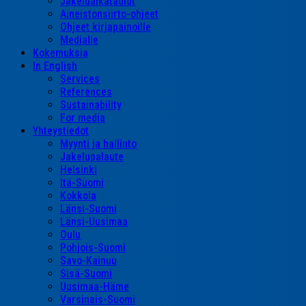
Jakeluaikataulut
Aineistonsiirto-ohjeet
Ohjeet kirjapainoille
Medialle
Kokemuksia
In English
Services
References
Sustainability
For media
Yhteystiedot
Myynti ja hallinto
Jakelupalaute
Helsinki
Itä-Suomi
Kokkola
Länsi-Suomi
Länsi-Uusimaa
Oulu
Pohjois-Suomi
Savo-Kainuu
Sisä-Suomi
Uusimaa-Häme
Varsinais-Suomi