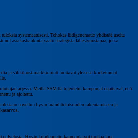
tuloksia systemaattisesti. Tehokas liidigeneraatio yhdistää useita
tunut asiakashankinta vaatii strategista lähestymistapaa, jossa
ia ja sähköpostimarkkinointi tuottavat yleisesti korkeimmat
lle.
uttajan arjessa. Meillä SSM:llä toteutetut kampanjat osoittavat, että
ettu ja ajoitettu.
puolestaan soveltuu hyvin bränditietoisuuden rakentamiseen ja
akasarvoa.
tai palvelusta. Hyvin kohdennettu kampanja voi tuottaa jopa