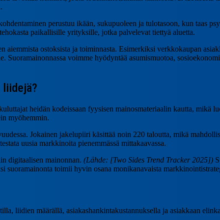
.
 kohdentaminen perustuu ikään, sukupuoleen ja tulotasoon, kun taas ps
kasta paikallisille yrityksille, jotka palvelevat tiettyä aluetta.
iemmista ostoksista ja toiminnasta. Esimerkiksi verkkokaupan asiakkaat,
le. Suoramainonnassa voimme hyödyntää asumismuotoa, sosioekonomist
liidejä?
kuluttajat heidän kodeissaan fyysisen mainosmateriaalin kautta, mikä lu
usein myöhemmin.
essa. Jokainen jakelupiiri käsittää noin 220 taloutta, mikä mahdollista
ai testata uusia markkinoita pienemmässä mittakaavassa.
in digitaalisen mainonnan.
(Lähde: [Two Sides Trend Tracker 2025])
Su
 suoramainonta toimii hyvin osana monikanavaista markkinointistrategi
tilla, liidien määrällä, asiakashankintakustannuksella ja asiakkaan elin