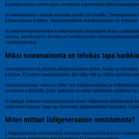
kolminkertaisen konversion verrattuna hajautettuun lähestymistapaan
Kohdentaminen voidaan toteuttaa useilla eri tavoilla. Demografinen
kiinnostuksen kohteet. Maantieteellinen kohdentaminen on erityisen teho
Käyttäytymisperusteinen kohdentaminen hyödyntää tietoa asiakkaiden a
ostosta, muodostavat arvokkaan kohderyhmän uusintamarkkinoinnil
varmistamiseksi.
Miksi suoramainonta on tehokas tapa hankkia 
Suoramainonta on tehokas liidigeneraation keino, koska se tavoittaa 
kanavat. Fyysinen mainosaineisto jää näkyville ja siihen palataan 
Suoramainonnan vahvuus piilee sen mitattavuudessa ja kohdennettavuud
arvokasta yrityksille, jotka haluavat tavoittaa lähialueen asiakkaat t
Kuluttajat kokevat suoramainonnan usein vähemmän häiritsevänä ku
mainosten kanssa, vaan saa kuluttajan jakamattoman huomion. Lisäksi
Miten mittaat liidigeneraation onnistumista?
Liidigeneraation onnistumista mitataan ensisijaisesti konversioprosen
kampanjan todellisesta tehokkuudesta ja kannattavuudesta.