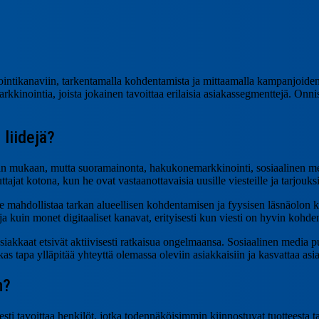
nointikanaviin, tarkentamalla kohdentamista ja mittaamalla kampanjoiden 
rkkinointia, joista jokainen tavoittaa erilaisia asiakassegmenttejä. Onnis
 liidejä?
män mukaan, mutta suoramainonta, hakukonemarkkinointi, sosiaalinen med
ajat kotona, kun he ovat vastaanottavaisia uusille viesteille ja tarjouksi
 mahdollistaa tarkan alueellisen kohdentamisen ja fyysisen läsnäolon kul
 kuin monet digitaaliset kanavat, erityisesti kun viesti on hyvin kohdenn
asiakkaat etsivät aktiivisesti ratkaisua ongelmaansa. Sosiaalinen media 
s tapa ylläpitää yhteyttä olemassa oleviin asiakkaisiin ja kasvattaa asi
n?
esti tavoittaa henkilöt, jotka todennäköisimmin kiinnostuvat tuotteesta 