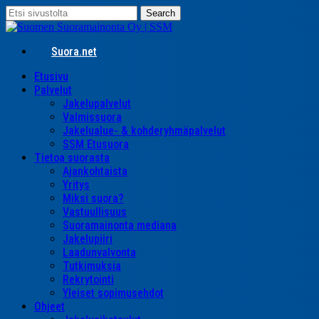
Skip
Search
to
Close
main
Search
content
Suora.net
search
Menu
Etusivu
Palvelut
Jakelupalvelut
Valmissuora
Jakelualue- & kohderyhmäpalvelut
SSM Etusuora
Tietoa suorasta
Ajankohtaista
Yritys
Miksi suora?
Vastuullisuus
Suoramainonta mediana
Jakelupiiri
Laadunvalvonta
Tutkimuksia
Rekrytointi
Yleiset sopimusehdot
Ohjeet