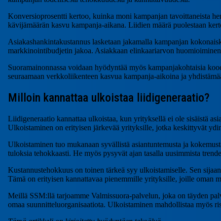
Konversioprosentti kertoo, kuinka moni kampanjan tavoittaneista he
kävijämäärän kasvu kampanja-aikana. Liidien määrä puolestaan kerto
Asiakashankintakustannus lasketaan jakamalla kampanjan kokonaiskus
markkinointibudjetin jakoa. Asiakkaan elinkaariarvon huomioiminen 
Suoramainonnassa voidaan hyödyntää myös kampanjakohtaisia koodeja, 
seuraamaan verkkoliikenteen kasvua kampanja-aikoina ja yhdistäm
Milloin kannattaa ulkoistaa liidigeneraatio?
Liidigeneraatio kannattaa ulkoistaa, kun yrityksellä ei ole sisäistä a
Ulkoistaminen on erityisen järkevää yrityksille, jotka keskittyvät ydi
Ulkoistaminen tuo mukanaan syvällistä asiantuntemusta ja kokemusta e
tuloksia tehokkaasti. He myös pysyvät ajan tasalla uusimmista trendei
Kustannustehokkuus on toinen tärkeä syy ulkoistamiselle. Sen sijaan, 
Tämä on erityisen kannattavaa pienemmille yrityksille, joille oman ma
Meillä SSM:llä tarjoamme Valmissuora-palvelun, joka on täyden palvel
omaa suunnitteluorganisaatiota. Ulkoistaminen mahdollistaa myös r