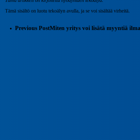
Tämä artikkeli on kirjoitettu hyödyntäen tekoälyä.
Tämä sisältö on luotu tekoälyn avulla, ja se voi sisältää virheitä.
Previous Post
Miten yritys voi lisätä myyntiä ilm