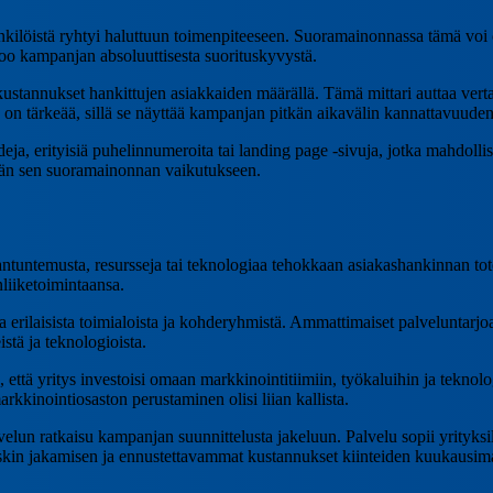
nkilöistä ryhtyi haluttuun toimenpiteeseen. Suoramainonnassa tämä voi
o kampanjan absoluuttisesta suorituskyvystä.
tannukset hankittujen asiakkaiden määrällä. Tämä mittari auttaa vert
on tärkeää, sillä se näyttää kampanjan pitkän aikavälin kannattavuuden
erityisiä puhelinnumeroita tai landing page -sivuja, jotka mahdollista
ään sen suoramainonnan vaikutukseen.
siantuntemusta, resursseja tai teknologiaa tehokkaan asiakashankinnan to
nliiketoimintaansa.
rilaisista toimialoista ja kohderyhmistä. Ammattimaiset palveluntarjoaj
stä ja teknologioista.
että yritys investoisi omaan markkinointitiimiin, työkaluihin ja teknol
rkkinointiosaston perustaminen olisi liian kallista.
un ratkaisu kampanjan suunnittelusta jakeluun. Palvelu sopii yrityksille
iskin jakamisen ja ennustettavammat kustannukset kiinteiden kuukausi