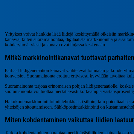
Yritykset voivat hankkia lisää liidejä keskittymällä oikeisiin markki
kanavia, kuten suoramainontaa, digitaalista markkinointia ja sisältöma
kohderyhmä, viesti ja kanava ovat linjassa keskenään.
Mitkä markkinointikanavat tuottavat parhaiten
Parhaat liidigeneraation kanavat vaihtelevat toimialan ja kohderyh
konversiot. Suoramainonta erottuu erityisesti kyvyllään tavoittaa kulutt
Suoramainonta tarjoaa erinomaisen pohjan liidigeneraatiolle, koska se
suoramainonta voi tuottaa merkittävästi korkeampia vastausprosentteja
Hakukonemarkkinointi toimii tehokkaasti silloin, kun potentiaaliset 
yhteisöjen sitouttamiseen. Sähköpostimarkkinointi on kustannustehoka
Miten kohdentaminen vaikuttaa liidien laatuu
Tarkka kohdentaminen parantaa merkittävästi liidien laatua, koska vi