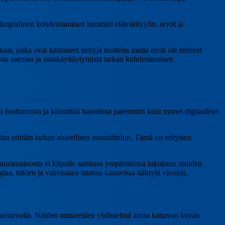
ykografinen kohdentaminen huomioi elämäntyylin, arvot ja
 jotka ovat katsoneet tiettyjä tuotteita mutta eivät ole tehneet
a asemaa ja ostokäyttäytymistä tarkan kohdentamisen
o luottamusta ja kiinnittää huomiota paremmin kuin monet digitaaliset
a erittäin tarkan alueellisen suunnittelun. Tämä on erityisen
oramainonta ei kilpaile samassa ympäristössä lukuisten muiden
aa, tukien ja vahvistaen muissa kanavissa nähtyjä viestejä.
kaariarvolla. Näiden mittareiden yhdistelmä antaa kattavan kuvan