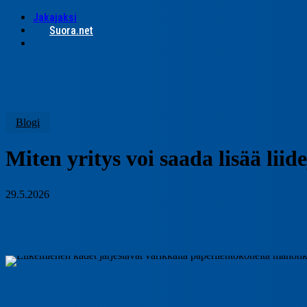
Jakajaksi
Suora.net
search
Blogi
Miten yritys voi saada lisää liid
29.5.2026