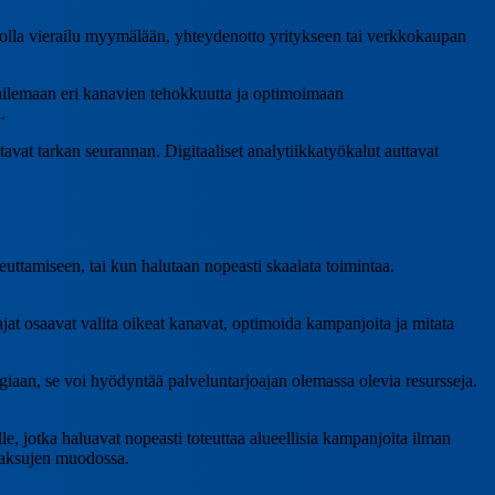
 olla vierailu myymälään, yhteydenotto yritykseen tai verkkokaupan
ailemaan eri kanavien tehokkuutta ja optimoimaan
.
vat tarkan seurannan. Digitaaliset analytiikkatyökalut auttavat
teuttamiseen, tai kun halutaan nopeasti skaalata toimintaa.
at osaavat valita oikeat kanavat, optimoida kampanjoita ja mitata
ogiaan, se voi hyödyntää palveluntarjoajan olemassa olevia resursseja.
, jotka haluavat nopeasti toteuttaa alueellisia kampanjoita ilman
maksujen muodossa.