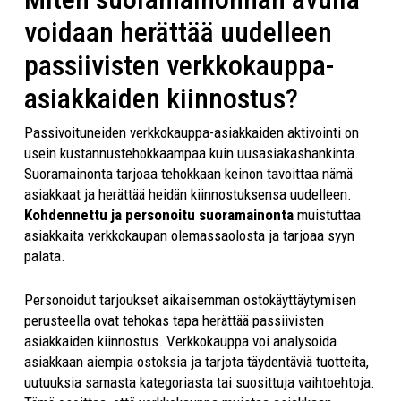
voidaan herättää uudelleen
passiivisten verkkokauppa-
asiakkaiden kiinnostus?
Passivoituneiden verkkokauppa-asiakkaiden aktivointi on
usein kustannustehokkaampaa kuin uusasiakashankinta.
Suoramainonta tarjoaa tehokkaan keinon tavoittaa nämä
asiakkaat ja herättää heidän kiinnostuksensa uudelleen.
Kohdennettu ja personoitu suoramainonta
muistuttaa
asiakkaita verkkokaupan olemassaolosta ja tarjoaa syyn
palata.
Personoidut tarjoukset aikaisemman ostokäyttäytymisen
perusteella ovat tehokas tapa herättää passiivisten
asiakkaiden kiinnostus. Verkkokauppa voi analysoida
asiakkaan aiempia ostoksia ja tarjota täydentäviä tuotteita,
uutuuksia samasta kategoriasta tai suosittuja vaihtoehtoja.