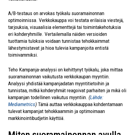
A/B-testaus on arvokas työkalu suoramainonnan
optimoinnissa. Verkkokauppa voi testata erilaisia viestejä,
tarjouksia, visuaalisia elementtejä tai toimintakehotuksia
eri kohderyhmille. Vertailemalla näiden versioiden
tuottamia tuloksia voidaan tunnistaa tehokkaimmat
lähestymistavat ja hioa tulevia kampanjoita entistä
toimivammiksi.
Teho Kampanja-analyysi on kehittynyt työkalu, joka mittaa
suoramainonnan vaikutusta verkkokaupan myyntiin.
Analyysi yhdistää kampanjadatan myyntitietoihin ja
tunnistaa, mitkä kohderyhmät reagoivat parhaiten ja mikä oli
kampanjan todellinen vaikutus myyntiin.
(
Lähde:
Mediametrics
)
Tämä auttaa verkkokauppaa kohdentamaan
tulevat kampanjat tehokkaammin ja optimoimaan
markkinointibudjetin käyttöä.
Miten suoramainonnan avulla