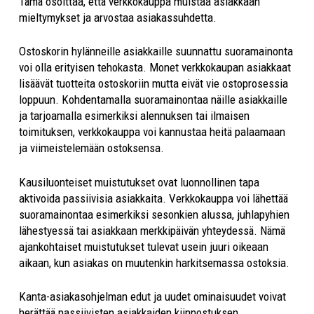
Tämä osoittaa, että verkkokauppa muistaa asiakkaan
mieltymykset ja arvostaa asiakassuhdetta.
Ostoskorin hylänneille asiakkaille suunnattu suoramainonta
voi olla erityisen tehokasta. Monet verkkokaupan asiakkaat
lisäävät tuotteita ostoskoriin mutta eivät vie ostoprosessia
loppuun. Kohdentamalla suoramainontaa näille asiakkaille
ja tarjoamalla esimerkiksi alennuksen tai ilmaisen
toimituksen, verkkokauppa voi kannustaa heitä palaamaan
ja viimeistelemään ostoksensa.
Kausiluonteiset muistutukset ovat luonnollinen tapa
aktivoida passiivisia asiakkaita. Verkkokauppa voi lähettää
suoramainontaa esimerkiksi sesonkien alussa, juhlapyhien
lähestyessä tai asiakkaan merkkipäivän yhteydessä. Nämä
ajankohtaiset muistutukset tulevat usein juuri oikeaan
aikaan, kun asiakas on muutenkin harkitsemassa ostoksia.
Kanta-asiakasohjelman edut ja uudet ominaisuudet voivat
herättää passiivisten asiakkaiden kiinnostuksen.