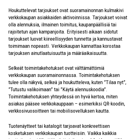
Houkuttelevat tarjoukset ovat suoramainonnan kulmakivi
verkkokaupan asiakkaiden aktivoinnissa. Tarjoukset voivat
olla alennuksia, ilmainen toimitus, kaupanpäällisiä tai
rajoitetun ajan kampanjoita. Erityisesti aikaan sidotut
tarjoukset luovat kiireellisyyden tunnetta ja kannustavat
toimimaan nopeasti. Verkkokaupan kannattaa korostaa
tarjouksen ainutlaatuisuutta ja määräaikaisuutta.
Selkeät toimintakehotukset ovat välttämättömiä
verkkokaupan suoramainonnassa. Toimintakehotuksen
tulee olla näkyvä, selkeä ja houkutteleva, kuten ”Tilaa nyt”,
”Tutustu valikoimaan” tai ”Käytä alennuskoodia”.
Toimintakehotuksen yhteydessä on hyvä kertoa, miten
asiakas pääsee verkkokauppaan – esimerkiksi QR-koodin,
verkkosivuosoitteen tai mobiilisovelluksen kautta.
Tuotenäytteet tai katalogit tarjoavat konkreettisen
kosketuksen verkkokaupan tuotteisiin. Vaikka kaikkia