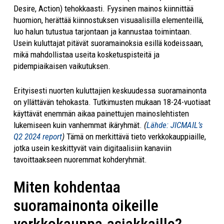
Desire, Action) tehokkaasti. Fyysinen mainos kiinnittää
huomion, herättää kiinnostuksen visuaalisilla elementeillä,
luo halun tutustua tarjontaan ja kannustaa toimintaan.
Usein kuluttajat pitävät suoramainoksia esillä kodeissaan,
mikä mahdollistaa useita kosketuspisteitä ja
pidempiaikaisen vaikutuksen.
Erityisesti nuorten kuluttajien keskuudessa suoramainonta
on yllättävän tehokasta. Tutkimusten mukaan 18-24-vuotiaat
käyttävät enemmän aikaa painettujen mainoslehtisten
lukemiseen kuin vanhemmat ikäryhmät.
(
Lähde: JICMAIL’s
Q2 2024 report
)
Tämä on merkittävä tieto verkkokauppiaille,
jotka usein keskittyvät vain digitaalisiin kanaviin
tavoittaakseen nuoremmat kohderyhmät.
Miten kohdentaa
suoramainonta oikeille