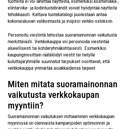
tuotteita ei voi lähettää näytteinä, esimerkiksi kosmetiikka-,
elintarvike- ja kodintuotebrändit voivat hyödyntää näytteitä
tehokkaasti. Kattava tuotekatalogi puolestaan antaa
kokonaiskuvan valikoimasta ja inspiroi verkko-ostoksiin.
Personoitu viestintä tehostaa suoramainonnan vaikutusta
merkittävästi. Verkkokauppa voi personoida viestintää
alueellisesti tai kohderyhmäkohtaisesti. Esimerkiksi
kaupunginosittain räätälöidyt viestit tai tietylle
kuluttajaryhmälle suunnatut tarjoukset osoittavat, että
verkkokauppa ymmärtää asiakkaidensa tarpeet.
Miten mitata suoramainonnan
vaikutusta verkkokaupan
myyntiin?
Suoramainonnan vaikutuksen mittaaminen verkkokaupan
myynnissä on olennaista kampanjoiden optimoinnin ja