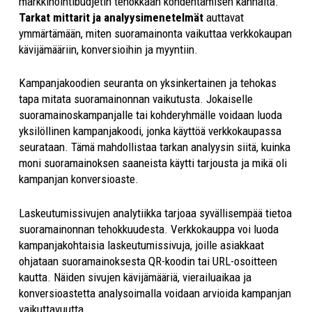
markkinointibudjetin tehokkaan kohdentamisen kannalta.
Tarkat mittarit ja analyysimenetelmät
auttavat
ymmärtämään, miten suoramainonta vaikuttaa verkkokaupan
kävijämääriin, konversioihin ja myyntiin.
Kampanjakoodien seuranta on yksinkertainen ja tehokas
tapa mitata suoramainonnan vaikutusta. Jokaiselle
suoramainoskampanjalle tai kohderyhmälle voidaan luoda
yksilöllinen kampanjakoodi, jonka käyttöä verkkokaupassa
seurataan. Tämä mahdollistaa tarkan analyysin siitä, kuinka
moni suoramainoksen saaneista käytti tarjousta ja mikä oli
kampanjan konversioaste.
Laskeutumissivujen analytiikka tarjoaa syvällisempää tietoa
suoramainonnan tehokkuudesta. Verkkokauppa voi luoda
kampanjakohtaisia laskeutumissivuja, joille asiakkaat
ohjataan suoramainoksesta QR-koodin tai URL-osoitteen
kautta. Näiden sivujen kävijämääriä, vierailuaikaa ja
konversioastetta analysoimalla voidaan arvioida kampanjan
vaikuttavuutta.