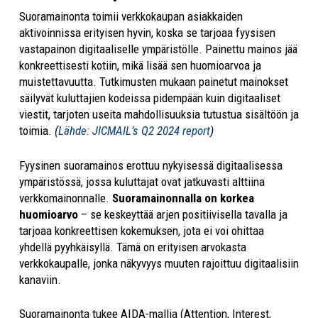
Suoramainonta toimii verkkokaupan asiakkaiden
aktivoinnissa erityisen hyvin, koska se tarjoaa fyysisen
vastapainon digitaaliselle ympäristölle. Painettu mainos jää
konkreettisesti kotiin, mikä lisää sen huomioarvoa ja
muistettavuutta. Tutkimusten mukaan painetut mainokset
säilyvät kuluttajien kodeissa pidempään kuin digitaaliset
viestit, tarjoten useita mahdollisuuksia tutustua sisältöön ja
toimia.
(
Lähde: JICMAIL’s Q2 2024 report
)
Fyysinen suoramainos erottuu nykyisessä digitaalisessa
ympäristössä, jossa kuluttajat ovat jatkuvasti alttiina
verkkomainonnalle.
Suoramainonnalla on korkea
huomioarvo
– se keskeyttää arjen positiivisella tavalla ja
tarjoaa konkreettisen kokemuksen, jota ei voi ohittaa
yhdellä pyyhkäisyllä. Tämä on erityisen arvokasta
verkkokaupalle, jonka näkyvyys muuten rajoittuu digitaalisiin
kanaviin.
Suoramainonta tukee AIDA-mallia (Attention, Interest,