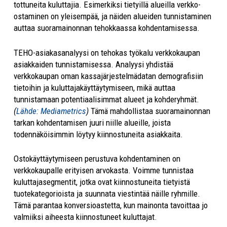
tottuneita kuluttajia. Esimerkiksi tietyillä alueilla verkko-
ostaminen on yleisempää, ja näiden alueiden tunnistaminen
auttaa suoramainonnan tehokkaassa kohdentamisessa.
TEHO-asiakasanalyysi on tehokas työkalu verkkokaupan
asiakkaiden tunnistamisessa. Analyysi yhdistää
verkkokaupan oman kassajärjestelmädatan demografisiin
tietoihin ja kuluttajakäyttäytymiseen, mikä auttaa
tunnistamaan potentiaalisimmat alueet ja kohderyhmät.
(
Lähde: Mediametrics
)
Tämä mahdollistaa suoramainonnan
tarkan kohdentamisen juuri niille alueille, joista
todennäköisimmin löytyy kiinnostuneita asiakkaita.
Ostokäyttäytymiseen perustuva kohdentaminen on
verkkokaupalle erityisen arvokasta. Voimme tunnistaa
kuluttajasegmentit, jotka ovat kiinnostuneita tietyistä
tuotekategorioista ja suunnata viestintää näille ryhmille.
Tämä parantaa konversioastetta, kun mainonta tavoittaa jo
valmiiksi aiheesta kiinnostuneet kuluttajat.