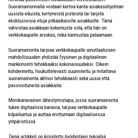
Suoramainonnalla voidaan kertoa kanta-asiakasohjelman
uusista eduista, kertyneistä pisteistä tai tarjota
eksklusiivisia etuja pitkäaikaisille asiakkaille. Tämä
vahvistaa asiakkaan kokemusta siitä, että hän on
verkkokaupalle arvokas, mikä kannustaa palaamaan.
Suoramainonta tarjoaa verkkokaupalle ainutlaatuisen
mahdollisuuden yhdistää fyysinen ja digitaalinen
markkinointi tehokkaaksi kokonaisuudeksi. Oikein
kohdennettu, houkuttelevasti suunniteltu ja mitattava
suoramainonta aktivoi tehokkaasti sekä uusia että
passivoituneita asiakkaita.
Monikanavainen lähestymistapa, jossa suoramainonta
tukee digitaalisia kanavia, tarjoaa verkkokaupalle
kilpailuetua ja auttaa erottumaan digitaalisessa
ympäristössä.
Tämä artikkeli on kirjoitettu hyödyntäen tekoälyä.