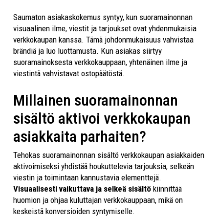
Saumaton asiakaskokemus syntyy, kun suoramainonnan
visuaalinen ilme, viestit ja tarjoukset ovat yhdenmukaisia
verkkokaupan kanssa. Tämä johdonmukaisuus vahvistaa
brändiä ja luo luottamusta. Kun asiakas siirtyy
suoramainoksesta verkkokauppaan, yhtenäinen ilme ja
viestintä vahvistavat ostopäätöstä.
Millainen suoramainonnan
sisältö aktivoi verkkokaupan
asiakkaita parhaiten?
Tehokas suoramainonnan sisältö verkkokaupan asiakkaiden
aktivoimiseksi yhdistää houkuttelevia tarjouksia, selkeän
viestin ja toimintaan kannustavia elementtejä.
Visuaalisesti vaikuttava ja selkeä sisältö
kiinnittää
huomion ja ohjaa kuluttajan verkkokauppaan, mikä on
keskeistä konversioiden syntymiselle.