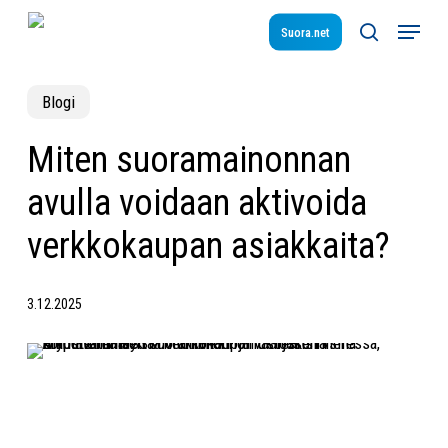
Skip
Menu
to
Suora.net
search
main
content
Blogi
Miten suoramainonnan
avulla voidaan aktivoida
verkkokaupan asiakkaita?
3.12.2025