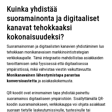
Kuinka yhdistää
suoramainonta ja digitaaliset
kanavat tehokkaaksi
kokonaisuudeksi?
Suoramainonnan ja digitaalisten kanavien yhdistäminen luo
tehokkaan monikanavaisen markkinointistrategian
verkkokaupalle. Tämä integraatio mahdollistaa asiakkaiden
tavoittamisen sekä fyysisessä että digitaalisessa
ympäristössä, mikä vahvistaa viestin vaikuttavuutta.
Monikanavainen lähestymistapa parantaa
konversioastetta
ja asiakaskokemusta.
QR-koodit ovat erinomainen tapa yhdistää painettu
suoramainos digitaaliseen ympäristöön. Sisällyttämällä QR-
koodin suoramainokseen, verkkokauppa voi ohjata asiakkaat
suoraan tietylle laskeutumissivulle, tuotesivulle tai