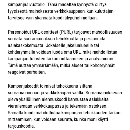
kampanjasivustolle. Tämä madaltaa kynnystä siirtyä
fyysisestä mainoksesta verkkokauppaan, kun kuluttajan
tarvitsee vain skannata koodi älypuhelimellaan.
Personoidut URL-osoitteet (PURL) tarjoavat mahdollisuuden
seurata suoramainoksen tehokkuutta ja personoida
asiakaskokemusta. Jokaiselle jakelualueelle tai
kohderyhmälle voidaan luoda oma URL, mikä mahdollistaa
kampanjan tulosten tarkan mittaamisen ja analysoinnin.
Tämä auttaa ymmärtämään, mitkä alueet tai kohderyhmät
reagoivat parhaiten.
Kampanjakoodit toimivat tehokkaana siltana
suoramainonnan ja verkkokaupan välillä. Suoramainoksessa
oleva yksilöllinen alennuskoodi kannustaa asiakkaita
vierailemaan verkkokaupassa ja tekemään ostoksen.
Samalla koodi mahdollistaa kampanjan tehokkuuden tarkan
mittaamisen, kun voidaan seurata, kuinka moni käytti
tarjouskoodia.