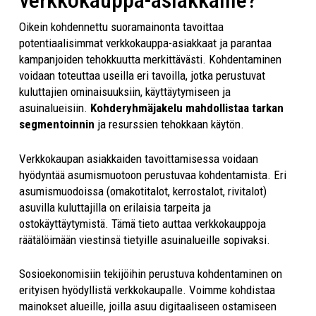
verkkokauppa-asiakkaille?
Oikein kohdennettu suoramainonta tavoittaa
potentiaalisimmat verkkokauppa-asiakkaat ja parantaa
kampanjoiden tehokkuutta merkittävästi. Kohdentaminen
voidaan toteuttaa useilla eri tavoilla, jotka perustuvat
kuluttajien ominaisuuksiin, käyttäytymiseen ja
asuinalueisiin.
Kohderyhmäjakelu mahdollistaa tarkan
segmentoinnin
ja resurssien tehokkaan käytön.
Verkkokaupan asiakkaiden tavoittamisessa voidaan
hyödyntää asumismuotoon perustuvaa kohdentamista. Eri
asumismuodoissa (omakotitalot, kerrostalot, rivitalot)
asuvilla kuluttajilla on erilaisia tarpeita ja
ostokäyttäytymistä. Tämä tieto auttaa verkkokauppoja
räätälöimään viestinsä tietyille asuinalueille sopivaksi.
Sosioekonomisiin tekijöihin perustuva kohdentaminen on
erityisen hyödyllistä verkkokaupalle. Voimme kohdistaa
mainokset alueille, joilla asuu digitaaliseen ostamiseen