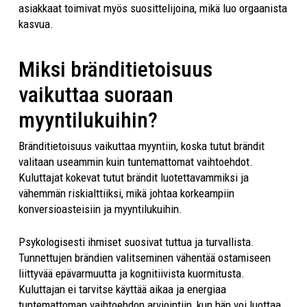
asiakkaat toimivat myös suosittelijoina, mikä luo orgaanista
kasvua.
Miksi bränditietoisuus
vaikuttaa suoraan
myyntilukuihin?
Bränditietoisuus vaikuttaa myyntiin, koska tutut brändit
valitaan useammin kuin tuntemattomat vaihtoehdot.
Kuluttajat kokevat tutut brändit luotettavammiksi ja
vähemmän riskialttiiksi, mikä johtaa korkeampiin
konversioasteisiin ja myyntilukuihin.
Psykologisesti ihmiset suosivat tuttua ja turvallista.
Tunnettujen brändien valitseminen vähentää ostamiseen
liittyvää epävarmuutta ja kognitiivista kuormitusta.
Kuluttajan ei tarvitse käyttää aikaa ja energiaa
tuntemattoman vaihtoehdon arviointiin, kun hän voi luottaa