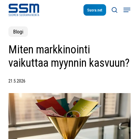
Skip
Menu
to
Suora.net
search
main
content
Blogi
Miten markkinointi
vaikuttaa myynnin kasvuun?
21.5.2026