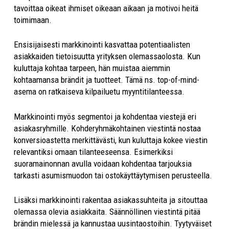
tavoittaa oikeat ihmiset oikeaan aikaan ja motivoi heitä
toimimaan.
Ensisijaisesti markkinointi kasvattaa potentiaalisten
asiakkaiden tietoisuutta yrityksen olemassaolosta. Kun
kuluttaja kohtaa tarpeen, hän muistaa aiemmin
kohtaamansa brändit ja tuotteet. Tämä ns. top-of-mind-
asema on ratkaiseva kilpailuetu myyntitilanteessa.
Markkinointi myös segmentoi ja kohdentaa viestejä eri
asiakasryhmille. Kohderyhmäkohtainen viestintä nostaa
konversioastetta merkittävästi, kun kuluttaja kokee viestin
relevantiksi omaan tilanteeseensa. Esimerkiksi
suoramainonnan avulla voidaan kohdentaa tarjouksia
tarkasti asumismuodon tai ostokäyttäytymisen perusteella.
Lisäksi markkinointi rakentaa asiakassuhteita ja sitouttaa
olemassa olevia asiakkaita. Säännöllinen viestintä pitää
brändin mielessä ja kannustaa uusintaostoihin. Tyytyväiset