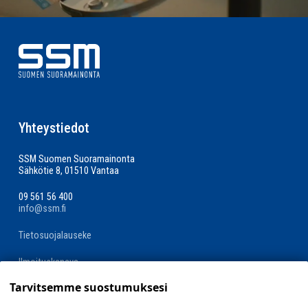
Yhteystiedot
SSM Suomen Suoramainonta
Sähkötie 8, 01510 Vantaa
09 561 56 400
info@ssm.fi
Tietosuojalauseke
Ilmoituskanava
Tarvitsemme suostumuksesi
Evästevalinnat »