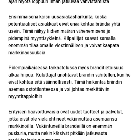
ajan myötä loppuun ilman jatkuvaa vahvistamista.
Ensimmäisenä kärsii uusasiakashankinta, koska
potentiaaliset asiakkaat eivät enää kohtaa brändiä yhtä
usein. Tämä näkyy liidien määrän vähenemisenä ja
pidempinä myyntisykleinä. Kilpailijat saavat samalla
enemmän tilaa omalle viestinnälleen ja voivat kaapata
markkinaosuuksia.
Pidempiaikaisessa tarkastelussa myös bränditietoisuus
alkaa hiipua. Kuluttajat unohtavat brändin vähitellen, kun he
eivät kohtaa sitä säännöllisesti. Tämä heikentää brändin
asemaa ostotilanteessa ja voi johtaa merkittäviin
myyntitappioihin.
Erityisen haavoittuvaisia ovat uudet tuotteet ja palvelut,
jotka eivät ole vielä ehtineet vakiinnuttaa asemaansa
markkinoilla. Vakiintuneilla brändeillä on enemmän
puskuria, mutta nekin kärsivät pitkään jatkuvasta