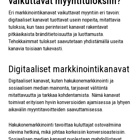
vaikuttavat myyntituloksiin?
Eri markkinointikanavat vaikuttavat myyntiin eri tavoin:
digitaaliset kanavat tuottavat usein nopeita, mitattavia
tuloksia, kun taas perinteiset kanavat rakentavat
pitkäaikaista bränditietoisuutta ja luottamusta.
Tehokkaimmat tulokset saavutetaan yhdistämällä useita
kanavia toisiaan tukevasti.
Digitaaliset markkinointikanavat
Digitaaliset kanavat, kuten hakukonemarkkinointi ja
sosiaalisen median mainonta, tarjoavat välitöntä
mitattavuutta ja tarkkaa kohdentamista. Nämä kanavat
toimivat erityisen hyvin konversioiden ajamisessa ja lyhyen
aikavälin myyntitavoitteiden saavuttamisessa.
Hakukonemarkkinointi tavoittaa kuluttajat ostovalmiina
olevina hetkinä, mikä johtaa korkeisiin konversioasteisiin.
Sosiaalisen median kanavat puolestaan mahdollistavat