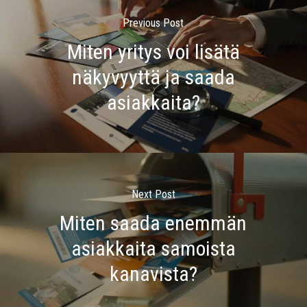
Previous Post
Miten yritys voi lisätä
näkyvyyttä ja saada
asiakkaita?
Next Post
Miten saada enemmän
asiakkaita samoista
kanavista?