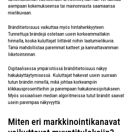
aiempaan kokemukseensa tai mainonnasta saamaansa
mielikuvaan.
Bränditietoisuus vaikuttaa myös hintaherkkyyteen.
Tunnettuja brändejä ostetaan usein korkeammallakin
hinnalla, koska kuluttajat liittävät niihin laatumielikuvia.
Tämä mahdollistaa paremmat katteet ja kannattavamman
liiketoiminnan.
Digitaalisessa ympäristössä bränditietoisuus näkyy
hakukäyttäytymisessä. Kuluttajat hakevat usein suoraan
tutun brändin nimellä, mikä johtaa korkeampiin
klikkausprosentteihin ja parempaan hakukonesijoitukseen.
Myös sosiaalisen median algoritmeissa tutut brändit saavat
usein parempaa näkyvyyttä.
Miten eri markkinointikanavat