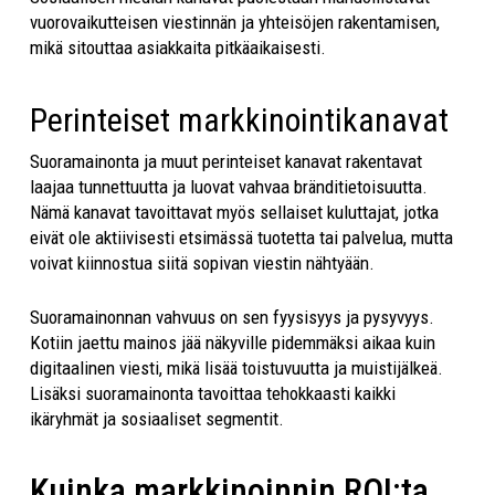
vuorovaikutteisen viestinnän ja yhteisöjen rakentamisen,
mikä sitouttaa asiakkaita pitkäaikaisesti.
Perinteiset markkinointikanavat
Suoramainonta ja muut perinteiset kanavat rakentavat
laajaa tunnettuutta ja luovat vahvaa bränditietoisuutta.
Nämä kanavat tavoittavat myös sellaiset kuluttajat, jotka
eivät ole aktiivisesti etsimässä tuotetta tai palvelua, mutta
voivat kiinnostua siitä sopivan viestin nähtyään.
Suoramainonnan vahvuus on sen fyysisyys ja pysyvyys.
Kotiin jaettu mainos jää näkyville pidemmäksi aikaa kuin
digitaalinen viesti, mikä lisää toistuvuutta ja muistijälkeä.
Lisäksi suoramainonta tavoittaa tehokkaasti kaikki
ikäryhmät ja sosiaaliset segmentit.
Kuinka markkinoinnin ROI:ta