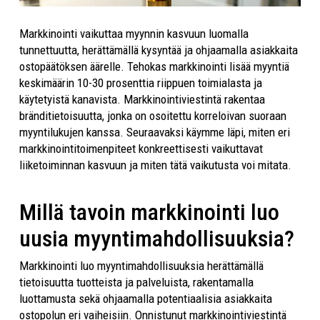
Markkinointi vaikuttaa myynnin kasvuun luomalla
tunnettuutta, herättämällä kysyntää ja ohjaamalla asiakkaita
ostopäätöksen äärelle. Tehokas markkinointi lisää myyntiä
keskimäärin 10-30 prosenttia riippuen toimialasta ja
käytetyistä kanavista. Markkinointiviestintä rakentaa
bränditietoisuutta, jonka on osoitettu korreloivan suoraan
myyntilukujen kanssa. Seuraavaksi käymme läpi, miten eri
markkinointitoimenpiteet konkreettisesti vaikuttavat
liiketoiminnan kasvuun ja miten tätä vaikutusta voi mitata.
Millä tavoin markkinointi luo
uusia myyntimahdollisuuksia?
Markkinointi luo myyntimahdollisuuksia herättämällä
tietoisuutta tuotteista ja palveluista, rakentamalla
luottamusta sekä ohjaamalla potentiaalisia asiakkaita
ostopolun eri vaiheisiin. Onnistunut markkinointiviestintä