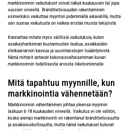
markkinoinnin vaikutukset voivat näkyä kuukausien tai jopa
vuosien viiveellä. Bränditietoisuuden rakentaminen
esimerkiksi vaikuttaa myyntiin pidemmällä aikavälillä, mutta
sen suoraa vaikutusta on vaikea eristää muista tekijöistä.
Kannattaa mitata myös välillisiä vaikutuksia, kuten
asiakashankinnan kustannusten laskua, asiakkaiden
elinkaariarvon kasvua ja uusintaostojen lisääntymistä.
Nämä mittarit antavat kokonaisvaltaisemman kuvan
markkinoinnin todellisesta arvosta liiketoiminnalle.
Mitä tapahtuu myynnille, kun
markkinointia vähennetään?
Markkinoinnin vähentäminen johtaa yleensä myynnin
laskuun 6-18 kuukauden viiveellä. Vaikutus ei ole välitön,
koska aiempi markkinointi on rakentanut bränditietoisuutta
ja asiakasuskollisuutta, mutta nämä vaikutukset kuluvat