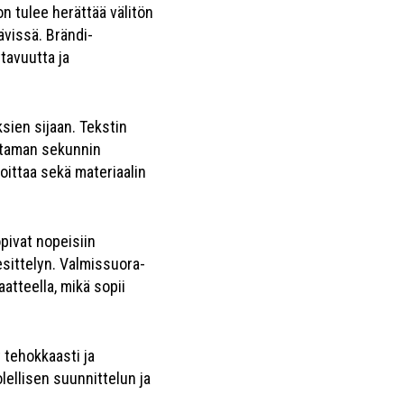
n tulee herättää välitön
ävissä. Brändi-
tavuutta ja
sien sijaan. Tekstin
uutaman sekunnin
oittaa sekä materiaalin
pivat nopeisiin
sittelyn. Valmissuora-
tteella, mikä sopii
 tehokkaasti ja
ellisen suunnittelun ja