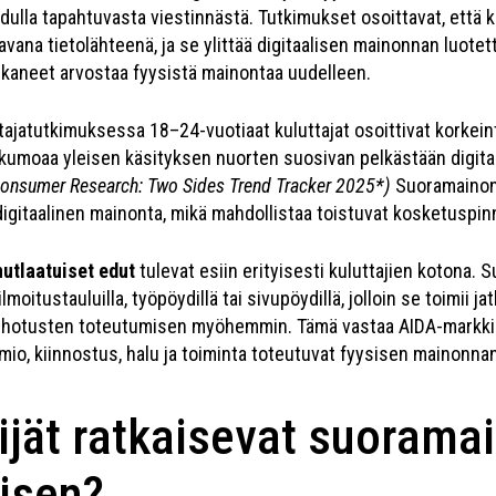
dulla tapahtuvasta viestinnästä. Tutkimukset osoittavat, että ku
vana tietolähteenä, ja se ylittää digitaalisen mainonnan luotet
alkaneet arvostaa fyysistä mainontaa uudelleen.
ajatutkimuksessa 18–24-vuotiaat kuluttajat osoittivat korkein
kumoaa yleisen käsityksen nuorten suosivan pelkästään digita
onsumer Research: Two Sides Trend Tracker 2025*)
Suoramainont
igitaalinen mainonta, mikä mahdollistaa toistuvat kosketuspin
nutlaatuiset edut
tulevat esiin erityisesti kuluttajien kotona. 
ilmoitustauluilla, työpöydillä tai sivupöydillä, jolloin se toimii
ehotusten toteutumisen myöhemmin. Tämä vastaa AIDA-markkin
io, kiinnostus, halu ja toiminta toteutuvat fyysisen mainonnan
ijät ratkaisevat suoram
isen?