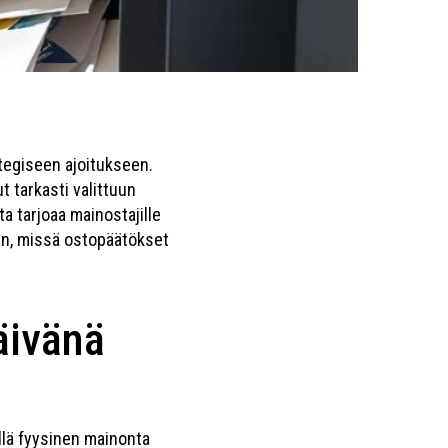
tegiseen ajoitukseen.
 tarkasti valittuun
 tarjoaa mainostajille
an, missä ostopäätökset
äivänä
llä fyysinen mainonta