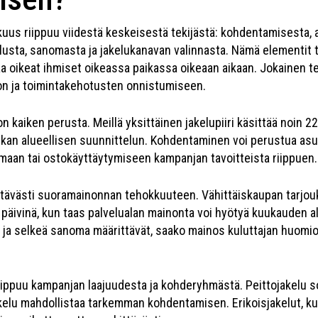
us riippuu viidestä keskeisestä tekijästä: kohdentamisesta, a
lusta, sanomasta ja jakelukanavan valinnasta. Nämä elementit
aa oikeat ihmiset oikeassa paikassa oikeaan aikaan. Jokainen te
n ja toimintakehotusten onnistumiseen.
n kaiken perusta. Meillä yksittäinen jakelupiiri käsittää noin 22
tarkan alueellisen suunnittelun. Kohdentaminen voi perustua a
an tai ostokäyttäytymiseen kampanjan tavoitteista riippuen.
ttävästi suoramainonnan tehokkuuteen. Vähittäiskaupan tarjou
 päivinä, kun taas palvelualan mainonta voi hyötyä kuukauden a
 ja selkeä sanoma määrittävät, saako mainos kuluttajan huomio
iippuu kampanjan laajuudesta ja kohderyhmästä. Peittojakelu so
elu mahdollistaa tarkemman kohdentamisen. Erikoisjakelut, ku