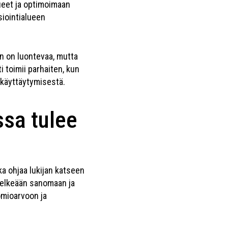
ueet ja optimoimaan
siointialueen
en on luontevaa, mutta
toimii parhaiten, kun
 käyttäytymisestä.
sa tulee
ka ohjaa lukijan katseen
selkeään sanomaan ja
omioarvoon ja