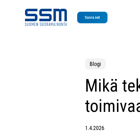
Skip
to
Suora.net
main
content
Blogi
Mikä te
toimiva
1.4.2026