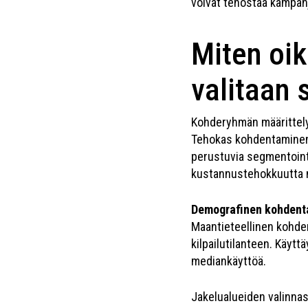
voivat tehostaa kampanj
Miten oi
valitaan
Kohderyhmän määrittely 
Tehokas kohdentaminen h
perustuvia segmentoint
kustannustehokkuutta m
Demografinen kohdent
Maantieteellinen kohde
kilpailutilanteen. Käyt
mediankäyttöä.
Jakelualueiden valinnas