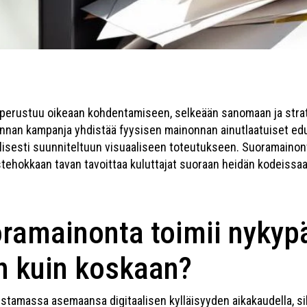
perustuu oikeaan kohdentamiseen, selkeään sanomaan ja stra
nan kampanja yhdistää fyysisen mainonnan ainutlaatuiset edut
isesti suunniteltuun visuaaliseen toteutukseen. Suoramainonta
stehokkaan tavan tavoittaa kuluttajat suoraan heidän kodeissa
oramainonta toimii nykyp
 kuin koskaan?
tamassa asemaansa digitaalisen kylläisyyden aikakaudella, si