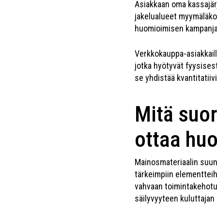
Asiakkaan oma kassajär
jakelualueet myymäläkoh
huomioimisen kampanja
Verkkokauppa-asiakkaill
jotka hyötyvät fyysise
se yhdistää kvantitatii
Mitä suo
ottaa hu
Mainosmateriaalin suunn
tärkeimpiin elementtei
vahvaan toimintakehotu
säilyvyyteen kuluttajan