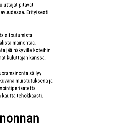
luttajat pitävät
tavuudessa. Erityisesti
ta sitoutumista
alista mainontaa.
a jää näkyville koteihin
nat kuluttajan kanssa.
Suoramainonta säilyy
 jatkuvana muistutuksena ja
ointiperiaatetta
 kautta tehokkaasti.
ainonnan