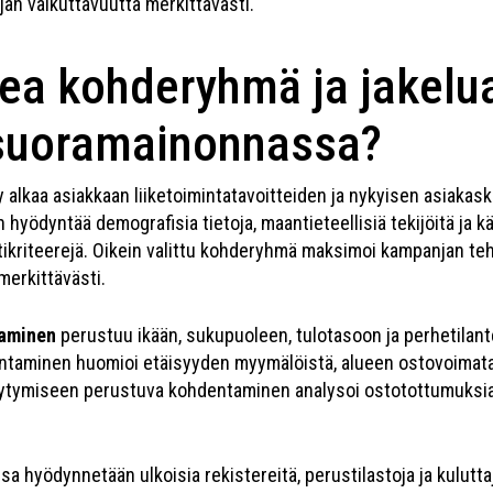
an vaikuttavuutta merkittävästi.
kea kohderyhmä ja jakelu
 suoramainonnassa?
alkaa asiakkaan liiketoimintatavoitteiden ja nykyisen asiakas
yödyntää demografisia tietoja, maantieteellisiä tekijöitä ja 
ikriteerejä. Oikein valittu kohderyhmä maksimoi kampanjan teh
erkittävästi.
aminen
perustuu ikään, sukupuoleen, tulotasoon ja perhetilan
ntaminen huomioi etäisyyden myymälöistä, alueen ostovoimatas
täytymiseen perustuva kohdentaminen analysoi ostotottumuksia,
sa hyödynnetään ulkoisia rekistereitä, perustilastoja ja kulutt