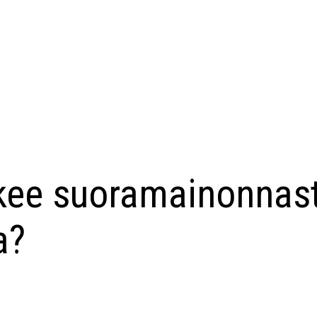
kee suoramainonnas
a?