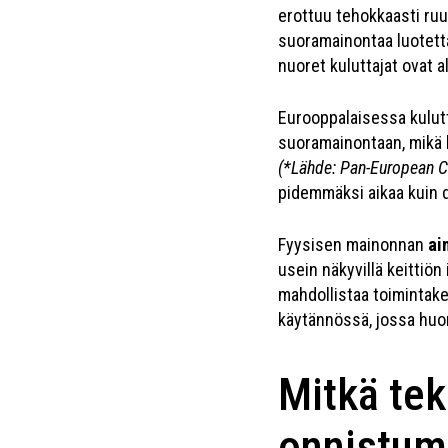
erottuu tehokkaasti ruu
suoramainontaa luotetta
nuoret kuluttajat ovat 
Eurooppalaisessa kulutt
suoramainontaan, mikä 
(*Lähde: Pan-European C
pidemmäksi aikaa kuin d
Fyysisen mainonnan
ai
usein näkyvillä keittiön 
mahdollistaa toimintak
käytännössä, jossa huom
Mitkä tek
onnistum