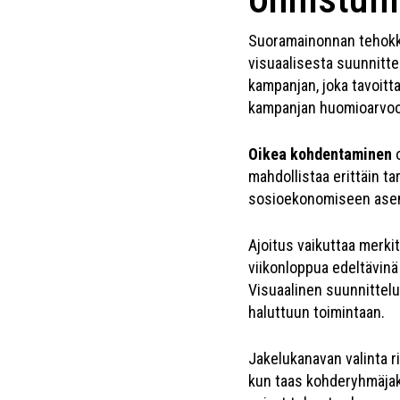
Suoramainonnan tehokku
visuaalisesta suunnitte
kampanjan, joka tavoitt
kampanjan huomioarvoo
Oikea kohdentaminen
o
mahdollistaa erittäin 
sosioekonomiseen asema
Ajoitus vaikuttaa merki
viikonloppua edeltävinä
Visuaalinen suunnittelu
haluttuun toimintaan.
Jakelukanavan valinta r
kun taas kohderyhmäjak