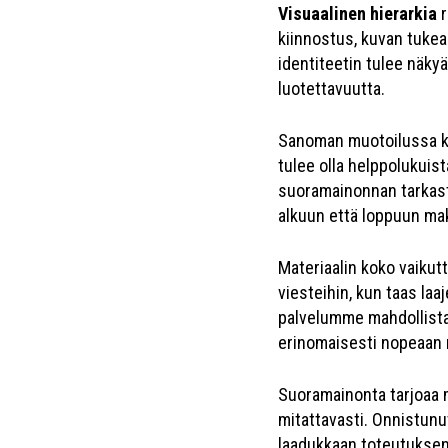
Visuaalinen hierarkia
r
kiinnostus, kuvan tukea
identiteetin tulee näky
luotettavuutta.
Sanoman muotoilussa kes
tulee olla helppolukuis
suoramainonnan tarkaste
alkuun että loppuun ma
Materiaalin koko vaikut
viesteihin, kun taas l
palvelumme mahdollistaa
erinomaisesti nopeaan r
Suoramainonta tarjoaa m
mitattavasti. Onnistun
laadukkaan toteutuksen