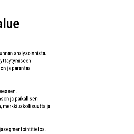
alue
kunnan analysoinnista.
käyttäytymiseen
on ja parantaa
teeseen.
on ja paikallisen
 merkkiuskollisuutta ja
ajasegmentointitietoa.