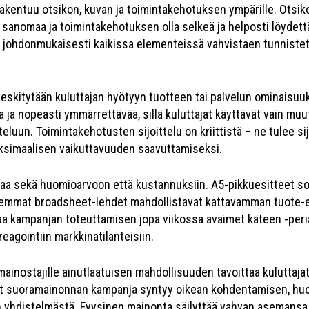
akentuu otsikon, kuvan ja toimintakehotuksen ympärille. Otsiko
 sanomaa ja toimintakehotuksen olla selkeä ja helposti löydett
ä johdonmukaisesti kaikissa elementeissä vahvistaen tunnistet
kitytään kuluttajan hyötyyn tuotteen tai palvelun ominaisuuk
ta ja nopeasti ymmärrettävää, sillä kuluttajat käyttävät vain m
luun. Toimintakehotusten sijoittelu on kriittistä – ne tulee sij
ksimaalisen vaikuttavuuden saavuttamiseksi.
taa sekä huomioarvoon että kustannuksiin. A5-pikkuesitteet so
aajemmat broadsheet-lehdet mahdollistavat kattavamman tuote-e
 kampanjan toteuttamisen jopa viikossa avaimet käteen -periaa
eagointiin markkinatilanteisiin.
ainostajille ainutlaatuisen mahdollisuuden tavoittaa kuluttajat
ut suoramainonnan kampanja syntyy oikean kohdentamisen, huol
 yhdistelmästä. Fyysinen mainonta säilyttää vahvan asemansa