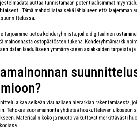
jestelmädata auttaa tunnistamaan potentiaalisimmat myyntial
taisesti. Tämä mahdollistaa sekä lähialueen että laajemman a
suunnittelussa.
e tarjoamme tietoa kohderyhmistä, joille digitaalinen ostamin
stä mainonnasta ostopäätösten tukena. Kohderyhmämarkkinointi 
visen datan laadulliseen ymmärrykseen asiakkaiden tarpeista ja
ramainonnan suunnittelus
omioon?
ittelu alkaa selkeän visuaalisen hierarkian rakentamisesta, jo
hin. Tehokas suoramainonta yhdistää houkuttelevan ulkoasun 
kseen. Materiaalin koko ja muoto vaikuttavat merkittävästi hu
 kodissa.