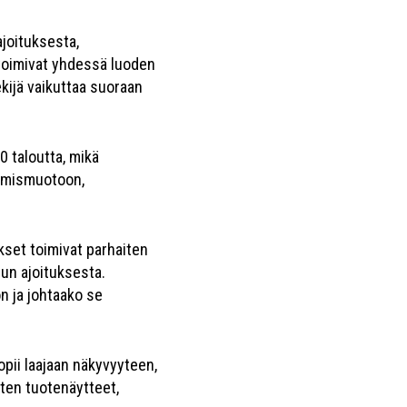
joituksesta,
 toimivat yhdessä luoden
kijä vaikuttaa suoraan
0 taloutta, mikä
sumismuotoon,
kset toimivat parhaiten
lun ajoituksesta.
n ja johtaako se
pii laajaan näkyvyyteen,
ten tuotenäytteet,