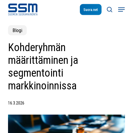
Skip
Menu
to
Suora.net
search
main
content
Blogi
Kohderyhmän
määrittäminen ja
segmentointi
markkinoinnissa
16.3.2026