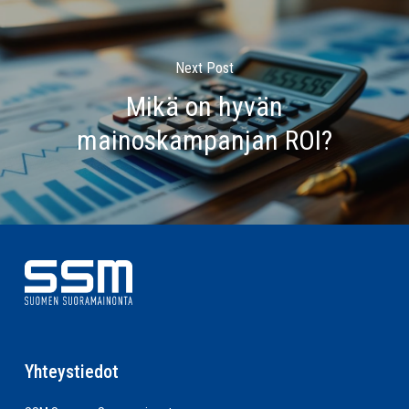
Next Post
Mikä on hyvän
mainoskampanjan ROI?
Yhteystiedot