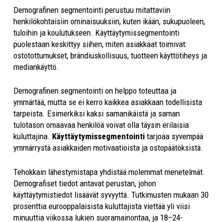
Demografinen segmentointi perustuu mitattaviin
henkilökohtaisiin ominaisuuksiin, kuten ikään, sukupuoleen,
tuloihin ja koulutukseen. Käyttäytymissegmentointi
puolestaan keskittyy siihen, miten asiakkaat toimivat:
ostotottumukset, brändiuskollisuus, tuotteen käyttötiheys ja
mediankäyttö.
Demografinen segmentointi on helppo toteuttaa ja
ymmärtää, mutta se ei kerro kaikkea asiakkaan todellisista
tarpeista. Esimerkiksi kaksi samanikäistä ja saman
tulotason omaavaa henkilöä voivat olla täysin erilaisia
kuluttajina.
Käyttäytymissegmentointi
tarjoaa syvempää
ymmärrystä asiakkaiden motivaatioista ja ostopäätöksistä.
Tehokkain lähestymistapa yhdistää molemmat menetelmät.
Demografiset tiedot antavat perustan, johon
käyttäytymistiedot lisäävät syvyyttä. Tutkimusten mukaan 30
prosenttia eurooppalaisista kuluttajista viettää yli viisi
minuuttia viikossa lukien suoramainontaa, ja 18–24-