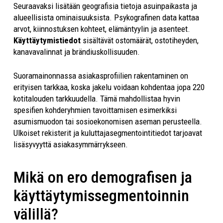
Seuraavaksi lisätään geografisia tietoja asuinpaikasta ja
alueellisista ominaisuuksista. Psykografinen data kattaa
arvot, kiinnostuksen kohteet, elämäntyylin ja asenteet.
Käyttäytymistiedot
sisältävät ostomäärät, ostotiheyden,
kanavavalinnat ja brändiuskollisuuden.
Suoramainonnassa asiakasprofiilien rakentaminen on
erityisen tarkkaa, koska jakelu voidaan kohdentaa jopa 220
kotitalouden tarkkuudella. Tämä mahdollistaa hyvin
spesifien kohderyhmien tavoittamisen esimerkiksi
asumismuodon tai sosioekonomisen aseman perusteella.
Ulkoiset rekisterit ja kuluttajasegmentointitiedot tarjoavat
lisäsyvyyttä asiakasymmärrykseen.
Mikä on ero demografisen ja
käyttäytymissegmentoinnin
välillä?