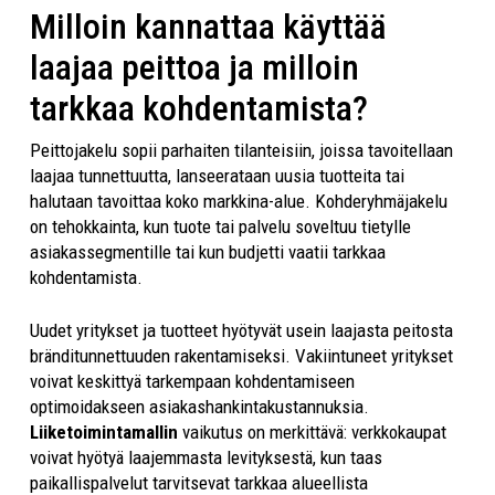
Milloin kannattaa käyttää
laajaa peittoa ja milloin
tarkkaa kohdentamista?
Peittojakelu sopii parhaiten tilanteisiin, joissa tavoitellaan
laajaa tunnettuutta, lanseerataan uusia tuotteita tai
halutaan tavoittaa koko markkina-alue. Kohderyhmäjakelu
on tehokkainta, kun tuote tai palvelu soveltuu tietylle
asiakassegmentille tai kun budjetti vaatii tarkkaa
kohdentamista.
Uudet yritykset ja tuotteet hyötyvät usein laajasta peitosta
bränditunnettuuden rakentamiseksi. Vakiintuneet yritykset
voivat keskittyä tarkempaan kohdentamiseen
optimoidakseen asiakashankintakustannuksia.
Liiketoimintamallin
vaikutus on merkittävä: verkkokaupat
voivat hyötyä laajemmasta levityksestä, kun taas
paikallispalvelut tarvitsevat tarkkaa alueellista