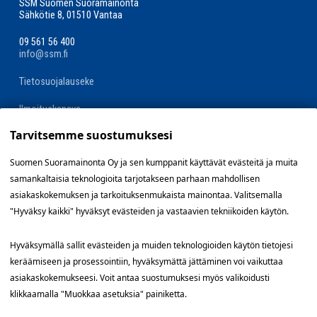
SSM Suomen Suoramainonta
Sähkötie 8, 01510 Vantaa
09 561 56 400
info@ssm.fi
Tietosuojalauseke
Ilmoituskanava
Tarvitsemme suostumuksesi
Evästevalinnat »
Suomen Suoramainonta Oy ja sen kumppanit käyttävät evästeitä ja muita
samankaltaisia teknologioita tarjotakseen parhaan mahdollisen
Oikopolut
asiakaskokemuksen ja tarkoituksenmukaista mainontaa. Valitsemalla
"Hyväksy kaikki" hyväksyt evästeiden ja vastaavien tekniikoiden käytön.
Suunnittele jakelualue (SuoraNet)
Hyväksymällä sallit evästeiden ja muiden teknologioiden käytön tietojesi
Hae töitä
keräämiseen ja prosessointiin, hyväksymättä jättäminen voi vaikuttaa
asiakaskokemukseesi. Voit antaa suostumuksesi myös valikoidusti
Blogi
klikkaamalla "Muokkaa asetuksia" painiketta.
Jakelupalaute