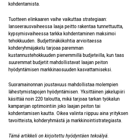
kohdentamista.
Tuotteen elinkaaren vaihe vaikuttaa strategiaan:
lanseerausvaiheessa laaja peitto rakentaa tunnettuutta,
kypsymisvaiheessa tarkka kohdentaminen maksimoi
tehokkuuden. Budjettinäkökohtia arvioitaessa
kohderyhmäjakelu tarjoaa paremman
kustannustehokkuuden pienemmillä budjeteilla, kun taas
suuremmat budjetit mahdollistavat laajan peiton
hyödyntämisen markkinaosuuden kasvattamiseksi.
Suoramainonnan joustavuus mahdollistaa molempien
lähestymistapojen hyödyntämisen. Yksittäinen jakelupiiri
käsittää noin 220 taloutta, mikä tarjoaa tarkan työkalun
kampanjan optimointiin joko laajan peiton tai
kohdentamisen kautta. Oikea valinta riippuu aina yrityksen
tavoitteista, kohderyhmästä ja markkinointistrategiasta.
Tämä artikkeli on kirjoitettu hyödyntäen tekoälyä.