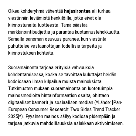
Oikea kohderyhmä vähentää
hajasirontaa
eli turhaa
viestinnän leviämistä henkilöille, jotka eivät ole
kiinnostuneita tuotteesta. Tämä säästää
markkinointibudjettia ja parantaa kustannustehokkuutta.
Samalla sanoman osuvuus paranee, kun viestintä
puhuttelee vastaanottajan todellisia tarpeita ja
kiinnostuksen kohteita.
Suoramainonta tarjoaa erityisiä vahvuuksia
kohdentamisessa, koska se tavoittaa kuluttajat heidän
kodeissaan ilman kilpailua muista mainoksista.
Tutkimusten mukaan suoramainonta on luotetuimpia
mainosmedioita hintainformaation osalta, ohittaen
digitaaliset bannerit ja sosiaalisen median (*Lähde: [Pan-
European Consumer Research: Two Sides Trend Tracker
2025]*). Fyysinen mainos säilyy kodissa pidempään ja
tarjoaa jatkuvia mahdollisuuksia asiakkaan aktivoimiseen.