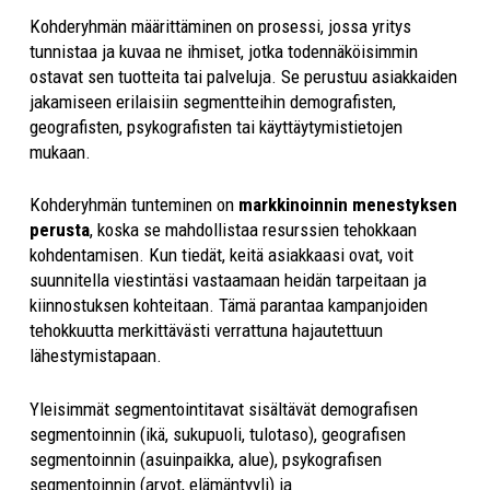
Kohderyhmän määrittäminen on prosessi, jossa yritys
tunnistaa ja kuvaa ne ihmiset, jotka todennäköisimmin
ostavat sen tuotteita tai palveluja. Se perustuu asiakkaiden
jakamiseen erilaisiin segmentteihin demografisten,
geografisten, psykografisten tai käyttäytymistietojen
mukaan.
Kohderyhmän tunteminen on
markkinoinnin menestyksen
perusta
, koska se mahdollistaa resurssien tehokkaan
kohdentamisen. Kun tiedät, keitä asiakkaasi ovat, voit
suunnitella viestintäsi vastaamaan heidän tarpeitaan ja
kiinnostuksen kohteitaan. Tämä parantaa kampanjoiden
tehokkuutta merkittävästi verrattuna hajautettuun
lähestymistapaan.
Yleisimmät segmentointitavat sisältävät demografisen
segmentoinnin (ikä, sukupuoli, tulotaso), geografisen
segmentoinnin (asuinpaikka, alue), psykografisen
segmentoinnin (arvot, elämäntyyli) ja