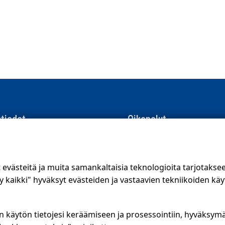
tiedot
Oikopolut
men Suoramainonta
Suunnittele jakelualue (SuoraNe
e 8, 01510 Vantaa
Hae töitä
västeitä ja muita samankaltaisia teknologioita tarjotaks
56 400
kaikki" hyväksyt evästeiden ja vastaavien tekniikoiden käy
.fi
Blogi
ojalauseke
Jakelupalaute
n käytön tietojesi keräämiseen ja prosessointiin, hyväksym
kanava