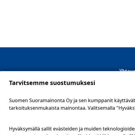
Länsi-Suomi
Yhteys
Tarvitsemme suostumuksesi
SSM Suo
Sähköti
Suomen Suoramainonta Oy ja sen kumppanit käyttävät e
09 561 
tarkoituksenmukaista mainontaa. Valitsemalla "Hyväksy 
info@ssm
Tietosu
Hyväksymällä sallit evästeiden ja muiden teknologioide
Ilmoitus