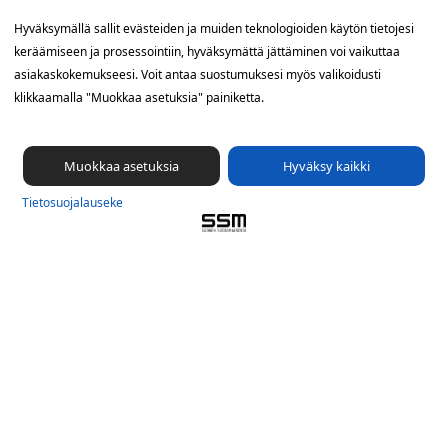
Yhteystiedot
Hyväksymällä sallit evästeiden ja muiden teknologioiden käytön tietojesi
keräämiseen ja prosessointiin, hyväksymättä jättäminen voi vaikuttaa
SSM Suomen Suoramainonta
asiakaskokemukseesi. Voit antaa suostumuksesi myös valikoidusti
Sähkötie 8, 01510 Vantaa
klikkaamalla "Muokkaa asetuksia" painiketta.
09 561 56 400
info@ssm.fi
Muokkaa asetuksia
Hyväksy kaikki
Tietosuojalauseke
Tietosuoja­lauseke
Ilmoituskanava
Evästevalinnat »
Oikopolut
Suunnittele jakelualue (SuoraNet)
Hae töitä