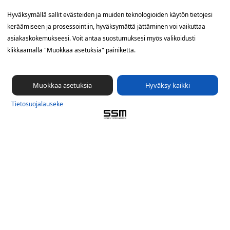
Yhteystiedot
Hyväksymällä sallit evästeiden ja muiden teknologioiden käytön tietojesi
keräämiseen ja prosessointiin, hyväksymättä jättäminen voi vaikuttaa
SSM Suomen Suoramainonta
asiakaskokemukseesi. Voit antaa suostumuksesi myös valikoidusti
Sähkötie 8, 01510 Vantaa
klikkaamalla "Muokkaa asetuksia" painiketta.
09 561 56 400
info@ssm.fi
Muokkaa asetuksia
Hyväksy kaikki
Tietosuojalauseke
Tietosuoja­lauseke
Ilmoituskanava
Evästevalinnat »
Oikopolut
Suunnittele jakelualue (SuoraNet)
Hae töitä