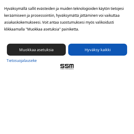
Yhteystiedot
Hyväksymällä sallit evästeiden ja muiden teknologioiden käytön tietojesi
keräämiseen ja prosessointiin, hyväksymättä jättäminen voi vaikuttaa
SSM Suomen Suoramainonta
asiakaskokemukseesi. Voit antaa suostumuksesi myös valikoidusti
Sähkötie 8, 01510 Vantaa
klikkaamalla "Muokkaa asetuksia" painiketta.
09 561 56 400
info@ssm.fi
Muokkaa asetuksia
Hyväksy kaikki
Tietosuojalauseke
Tietosuoja­lauseke
Ilmoituskanava
Evästevalinnat »
Oikopolut
Suunnittele jakelualue (SuoraNet)
Hae töitä