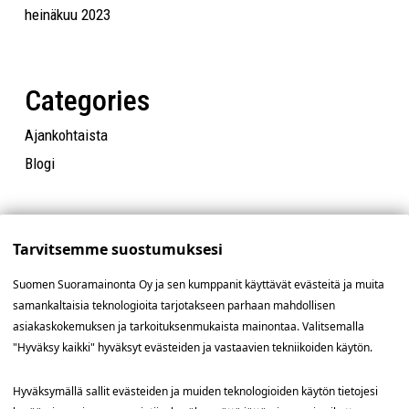
heinäkuu 2023
Categories
Ajankohtaista
Blogi
Tarvitsemme suostumuksesi
Suomen Suoramainonta Oy ja sen kumppanit käyttävät evästeitä ja muita
samankaltaisia teknologioita tarjotakseen parhaan mahdollisen
asiakaskokemuksen ja tarkoituksenmukaista mainontaa. Valitsemalla
"Hyväksy kaikki" hyväksyt evästeiden ja vastaavien tekniikoiden käytön.
Yhteystiedot
Hyväksymällä sallit evästeiden ja muiden teknologioiden käytön tietojesi
SSM Suomen Suoramainonta