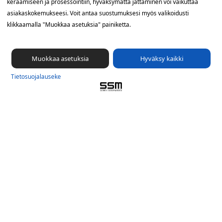
keräämiseen ja prosessointiin, hyväksymättä jättäminen voi vaikuttaa
Sähkötie 8, 01510 Vantaa
asiakaskokemukseesi. Voit antaa suostumuksesi myös valikoidusti
klikkaamalla "Muokkaa asetuksia" painiketta.
09 561 56 400
info@ssm.fi
Tietosuojalauseke
Muokkaa asetuksia
Hyväksy kaikki
Ilmoituskanava
Tietosuoja­lauseke
Evästevalinnat »
Oikopolut
Suunnittele jakelualue (SuoraNet)
Hae töitä
Blogi
Jakelupalaute