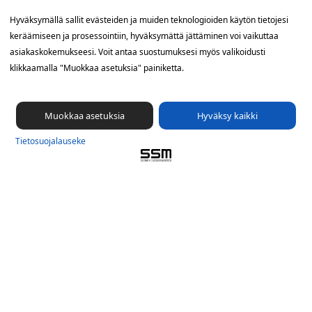
Yhteystiedot
Hyväksymällä sallit evästeiden ja muiden teknologioiden käytön tietojesi
keräämiseen ja prosessointiin, hyväksymättä jättäminen voi vaikuttaa
SSM Suomen Suoramainonta
asiakaskokemukseesi. Voit antaa suostumuksesi myös valikoidusti
Sähkötie 8, 01510 Vantaa
klikkaamalla "Muokkaa asetuksia" painiketta.
09 561 56 400
info@ssm.fi
Muokkaa asetuksia
Hyväksy kaikki
Tietosuojalauseke
Tietosuoja­lauseke
Ilmoituskanava
Evästevalinnat »
Oikopolut
Suunnittele jakelualue (SuoraNet)
Hae töitä