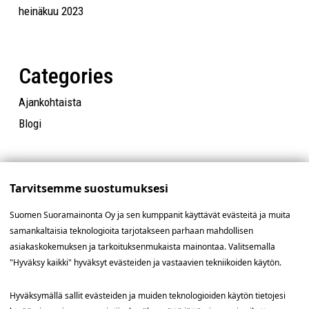
heinäkuu 2023
Categories
Ajankohtaista
Blogi
Tarvitsemme suostumuksesi
Suomen Suoramainonta Oy ja sen kumppanit käyttävät evästeitä ja muita
samankaltaisia teknologioita tarjotakseen parhaan mahdollisen
asiakaskokemuksen ja tarkoituksenmukaista mainontaa. Valitsemalla
"Hyväksy kaikki" hyväksyt evästeiden ja vastaavien tekniikoiden käytön.
Yhteystiedot
Hyväksymällä sallit evästeiden ja muiden teknologioiden käytön tietojesi
SSM Suomen Suoramainonta