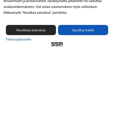
keräämiseen ja prosessointiin, hyväksymättä jättäminen voi vaikuttaa
Sähkötie 8, 01510 Vantaa
asiakaskokemukseesi. Voit antaa suostumuksesi myös valikoidusti
klikkaamalla "Muokkaa asetuksia" painiketta.
09 561 56 400
info@ssm.fi
Tietosuojalauseke
Muokkaa asetuksia
Hyväksy kaikki
Ilmoituskanava
Tietosuoja­lauseke
Evästevalinnat »
Oikopolut
Suunnittele jakelualue (SuoraNet)
Hae töitä
Blogi
Jakelupalaute