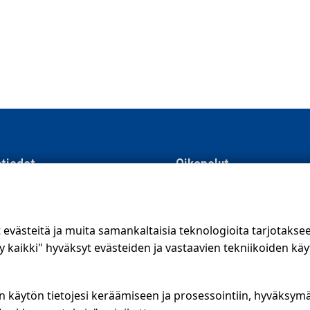
tiedot
Oikopolut
men Suoramainonta
Suunnittele jakelualue (SuoraNe
e 8, 01510 Vantaa
Hae töitä
västeitä ja muita samankaltaisia teknologioita tarjotaks
56 400
kaikki" hyväksyt evästeiden ja vastaavien tekniikoiden käy
.fi
Blogi
ojalauseke
Jakelupalaute
n käytön tietojesi keräämiseen ja prosessointiin, hyväksym
kanava