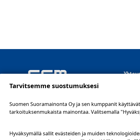
Yhteys
Tarvitsemme suostumuksesi
SSM Suo
Sähköti
Suomen Suoramainonta Oy ja sen kumppanit käyttävät e
09 561 
tarkoituksenmukaista mainontaa. Valitsemalla "Hyväksy 
info@ssm
Tietosu
Hyväksymällä sallit evästeiden ja muiden teknologioide
Ilmoitus