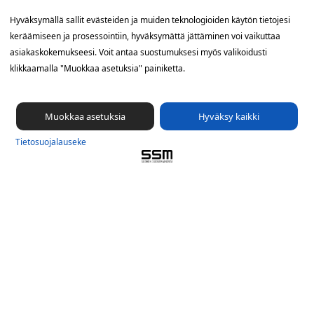
Yhteystiedot
Hyväksymällä sallit evästeiden ja muiden teknologioiden käytön tietojesi
keräämiseen ja prosessointiin, hyväksymättä jättäminen voi vaikuttaa
SSM Suomen Suoramainonta
asiakaskokemukseesi. Voit antaa suostumuksesi myös valikoidusti
Sähkötie 8, 01510 Vantaa
klikkaamalla "Muokkaa asetuksia" painiketta.
09 561 56 400
info@ssm.fi
Muokkaa asetuksia
Hyväksy kaikki
Tietosuojalauseke
Tietosuoja­lauseke
Ilmoituskanava
Evästevalinnat »
Oikopolut
Suunnittele jakelualue (SuoraNet)
Hae töitä