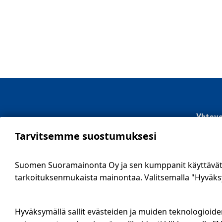
Sisä-Suomi
Yhteys
Tarvitsemme suostumuksesi
SSM Suo
Sähköti
Suomen Suoramainonta Oy ja sen kumppanit käyttävät e
09 561 
tarkoituksenmukaista mainontaa. Valitsemalla "Hyväksy 
info@ssm
Tietosu
Hyväksymällä sallit evästeiden ja muiden teknologioide
Ilmoitus