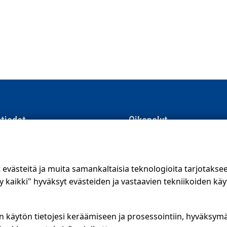
tiedot
Oikopolut
men Suoramainonta
Suunnittele jakelualue (SuoraNe
e 8, 01510 Vantaa
Hae töitä
västeitä ja muita samankaltaisia teknologioita tarjotaks
56 400
kaikki" hyväksyt evästeiden ja vastaavien tekniikoiden käy
.fi
Blogi
ojalauseke
Jakelupalaute
n käytön tietojesi keräämiseen ja prosessointiin, hyväksym
kanava