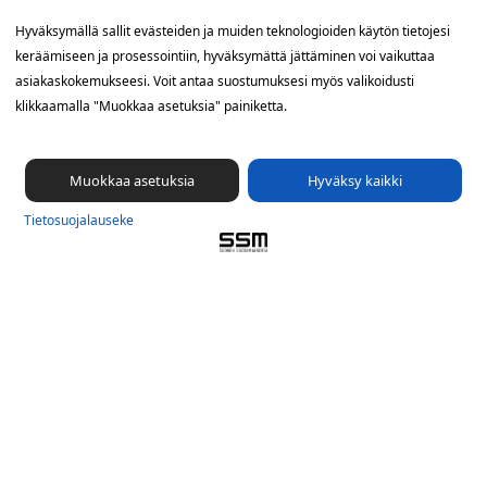
Yhteystiedot
Hyväksymällä sallit evästeiden ja muiden teknologioiden käytön tietojesi
keräämiseen ja prosessointiin, hyväksymättä jättäminen voi vaikuttaa
SSM Suomen Suoramainonta
asiakaskokemukseesi. Voit antaa suostumuksesi myös valikoidusti
Sähkötie 8, 01510 Vantaa
klikkaamalla "Muokkaa asetuksia" painiketta.
09 561 56 400
info@ssm.fi
Muokkaa asetuksia
Hyväksy kaikki
Tietosuojalauseke
Tietosuoja­lauseke
Ilmoituskanava
Evästevalinnat »
Oikopolut
Suunnittele jakelualue (SuoraNet)
Hae töitä