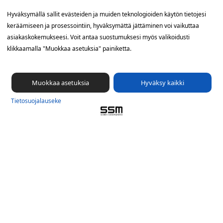
Yhteystiedot
Hyväksymällä sallit evästeiden ja muiden teknologioiden käytön tietojesi
keräämiseen ja prosessointiin, hyväksymättä jättäminen voi vaikuttaa
SSM Suomen Suoramainonta
asiakaskokemukseesi. Voit antaa suostumuksesi myös valikoidusti
Sähkötie 8, 01510 Vantaa
klikkaamalla "Muokkaa asetuksia" painiketta.
09 561 56 400
info@ssm.fi
Muokkaa asetuksia
Hyväksy kaikki
Tietosuojalauseke
Tietosuoja­lauseke
Ilmoituskanava
Evästevalinnat »
Oikopolut
Suunnittele jakelualue (SuoraNet)
Hae töitä