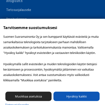
info@ssm.fi
Tietosuojalauseke
Ilmoituskanava
Tarvitsemme suostumuksesi
Evästevalinnat »
Suomen Suoramainonta Oy ja sen kumppanit käyttävät evästeitä ja muita
samankaltaisia teknologioita tarjotakseen parhaan mahdollisen
Oikopolut
asiakaskokemuksen ja tarkoituksenmukaista mainontaa. Valitsemalla
"Hyväksy kaikki" hyväksyt evästeiden ja vastaavien tekniikoiden käytön.
Suunnittele jakelualue (SuoraNet)
Hyväksymällä sallit evästeiden ja muiden teknologioiden käytön tietojesi
Hae töitä
keräämiseen ja prosessointiin, hyväksymättä jättäminen voi vaikuttaa
asiakaskokemukseesi. Voit antaa suostumuksesi myös valikoidusti
Blogi
klikkaamalla "Muokkaa asetuksia" painiketta.
Jakelupalaute
Muokkaa asetuksia
Hyväksy kaikki
Tietosuoja­lauseke