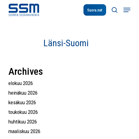
Skip
Menu
to
Suora.net
search
main
content
Länsi-
Länsi-Suomi
Suomi
Archives
elokuu 2026
heinäkuu 2026
kesäkuu 2026
toukokuu 2026
huhtikuu 2026
maaliskuu 2026