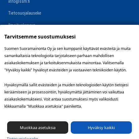
info@ssm.fi
Tietosuojalauseke
Ilmoituskanava
Tarvitsemme suostumuksesi
Evästevalinnat »
Suomen Suoramainonta Oy ja sen kumppanit käyttävät evästeitä ja muita
samankaltaisia teknologioita tarjotakseen parhaan mahdollisen
Oikopolut
asiakaskokemuksen ja tarkoituksenmukaista mainontaa. Valitsemalla
"Hyväksy kaikki" hyväksyt evästeiden ja vastaavien tekniikoiden käytön.
Suunnittele jakelualue (SuoraNet)
Hyväksymällä sallit evästeiden ja muiden teknologioiden käytön tietojesi
Hae töitä
keräämiseen ja prosessointiin, hyväksymättä jättäminen voi vaikuttaa
asiakaskokemukseesi. Voit antaa suostumuksesi myös valikoidusti
Blogi
klikkaamalla "Muokkaa asetuksia" painiketta.
Jakelupalaute
Muokkaa asetuksia
Hyväksy kaikki
Tietosuoja­lauseke