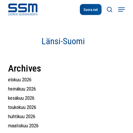
Skip
Menu
to
Suora.net
search
main
content
Länsi-
Länsi-Suomi
Suomi
Archives
elokuu 2026
heinäkuu 2026
kesäkuu 2026
toukokuu 2026
huhtikuu 2026
maaliskuu 2026