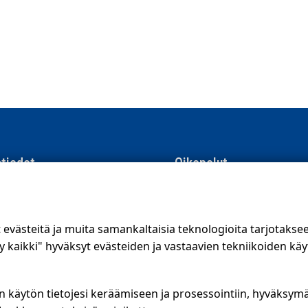
tiedot
Oikopolut
men Suoramainonta
Suunnittele jakelualue (SuoraNe
e 8, 01510 Vantaa
Hae töitä
västeitä ja muita samankaltaisia teknologioita tarjotaks
56 400
kaikki" hyväksyt evästeiden ja vastaavien tekniikoiden käy
.fi
Blogi
ojalauseke
Jakelupalaute
n käytön tietojesi keräämiseen ja prosessointiin, hyväksym
kanava