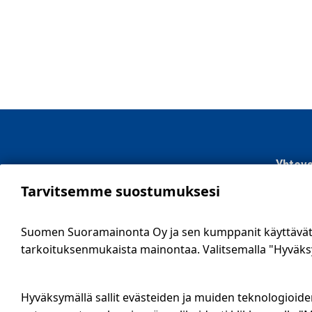
Yhteys
Tarvitsemme suostumuksesi
SSM Suo
Sähköti
Suomen Suoramainonta Oy ja sen kumppanit käyttävät e
09 561 
tarkoituksenmukaista mainontaa. Valitsemalla "Hyväksy 
info@ssm
Tietosu
Hyväksymällä sallit evästeiden ja muiden teknologioide
Ilmoitus