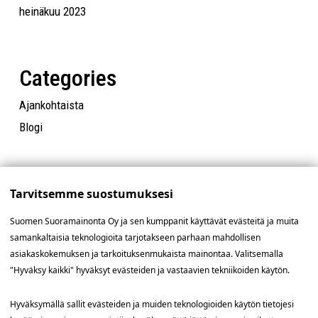
heinäkuu 2023
Categories
Ajankohtaista
Blogi
Tarvitsemme suostumuksesi
Suomen Suoramainonta Oy ja sen kumppanit käyttävät evästeitä ja muita
samankaltaisia teknologioita tarjotakseen parhaan mahdollisen
asiakaskokemuksen ja tarkoituksenmukaista mainontaa. Valitsemalla
"Hyväksy kaikki" hyväksyt evästeiden ja vastaavien tekniikoiden käytön.
Yhteystiedot
Hyväksymällä sallit evästeiden ja muiden teknologioiden käytön tietojesi
SSM Suomen Suoramainonta