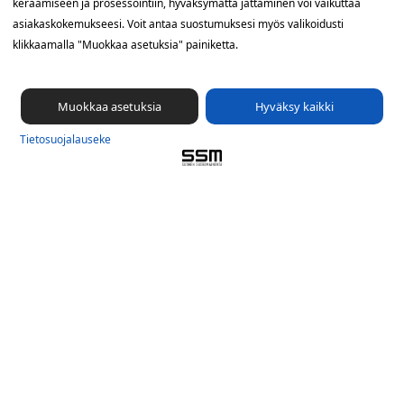
keräämiseen ja prosessointiin, hyväksymättä jättäminen voi vaikuttaa
Sähkötie 8, 01510 Vantaa
asiakaskokemukseesi. Voit antaa suostumuksesi myös valikoidusti
klikkaamalla "Muokkaa asetuksia" painiketta.
09 561 56 400
info@ssm.fi
Tietosuojalauseke
Muokkaa asetuksia
Hyväksy kaikki
Ilmoituskanava
Tietosuoja­lauseke
Evästevalinnat »
Oikopolut
Suunnittele jakelualue (SuoraNet)
Hae töitä
Blogi
Jakelupalaute