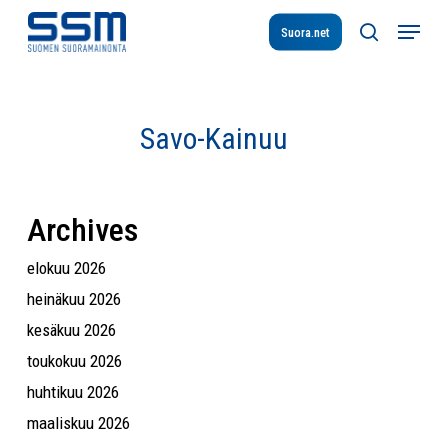
Skip
Menu
to
Suora.net
search
main
content
Savo-
Savo-Kainuu
Kainuu
Archives
elokuu 2026
heinäkuu 2026
kesäkuu 2026
toukokuu 2026
huhtikuu 2026
maaliskuu 2026