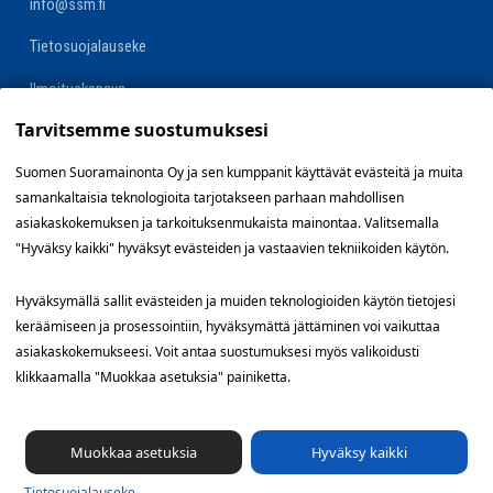
info@ssm.fi
Tietosuojalauseke
Ilmoituskanava
Tarvitsemme suostumuksesi
Evästevalinnat »
Suomen Suoramainonta Oy ja sen kumppanit käyttävät evästeitä ja muita
samankaltaisia teknologioita tarjotakseen parhaan mahdollisen
Oikopolut
asiakaskokemuksen ja tarkoituksenmukaista mainontaa. Valitsemalla
"Hyväksy kaikki" hyväksyt evästeiden ja vastaavien tekniikoiden käytön.
Suunnittele jakelualue (SuoraNet)
Hyväksymällä sallit evästeiden ja muiden teknologioiden käytön tietojesi
Hae töitä
keräämiseen ja prosessointiin, hyväksymättä jättäminen voi vaikuttaa
asiakaskokemukseesi. Voit antaa suostumuksesi myös valikoidusti
Blogi
klikkaamalla "Muokkaa asetuksia" painiketta.
Jakelupalaute
Muokkaa asetuksia
Hyväksy kaikki
Tietosuoja­lauseke