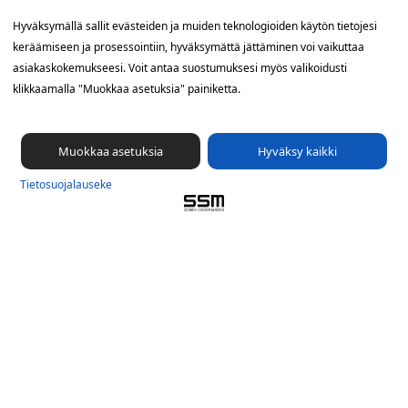
Yhteystiedot
Hyväksymällä sallit evästeiden ja muiden teknologioiden käytön tietojesi
keräämiseen ja prosessointiin, hyväksymättä jättäminen voi vaikuttaa
SSM Suomen Suoramainonta
asiakaskokemukseesi. Voit antaa suostumuksesi myös valikoidusti
Sähkötie 8, 01510 Vantaa
klikkaamalla "Muokkaa asetuksia" painiketta.
09 561 56 400
info@ssm.fi
Muokkaa asetuksia
Hyväksy kaikki
Tietosuojalauseke
Tietosuoja­lauseke
Ilmoituskanava
Evästevalinnat »
Oikopolut
Suunnittele jakelualue (SuoraNet)
Hae töitä