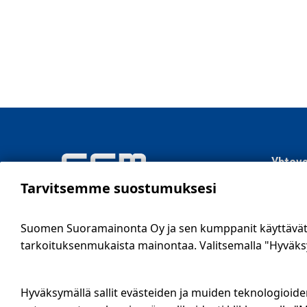
Yhteys
Tarvitsemme suostumuksesi
SSM Suo
Sähköti
Suomen Suoramainonta Oy ja sen kumppanit käyttävät e
09 561 
tarkoituksenmukaista mainontaa. Valitsemalla "Hyväksy 
info@ssm
Tietosu
Hyväksymällä sallit evästeiden ja muiden teknologioide
Ilmoitus