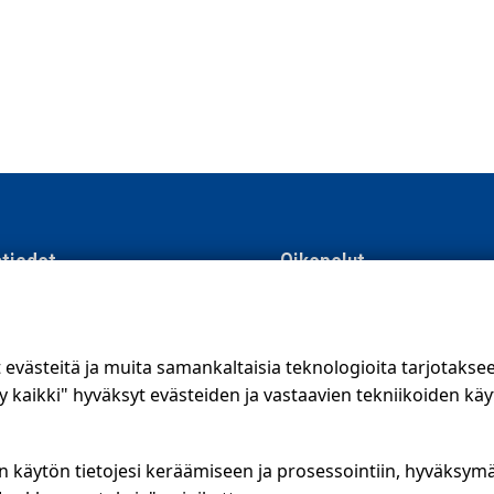
tiedot
Oikopolut
men Suoramainonta
Suunnittele jakelualue (SuoraNe
e 8, 01510 Vantaa
Hae töitä
västeitä ja muita samankaltaisia teknologioita tarjotaks
56 400
kaikki" hyväksyt evästeiden ja vastaavien tekniikoiden käy
.fi
Blogi
ojalauseke
Jakelupalaute
n käytön tietojesi keräämiseen ja prosessointiin, hyväksym
kanava