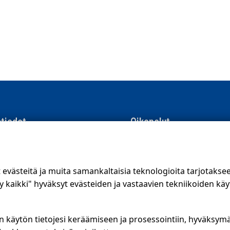
tiedot
Oikopolut
men Suoramainonta
Suunnittele jakelualue (SuoraNe
e 8, 01510 Vantaa
Hae töitä
västeitä ja muita samankaltaisia teknologioita tarjotaks
56 400
kaikki" hyväksyt evästeiden ja vastaavien tekniikoiden käy
.fi
Blogi
ojalauseke
Jakelupalaute
n käytön tietojesi keräämiseen ja prosessointiin, hyväksym
kanava