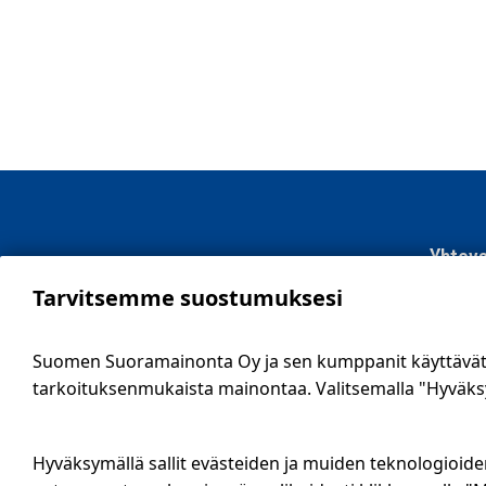
Kokkola
Yhteys
Tarvitsemme suostumuksesi
SSM Suo
Sähköti
Suomen Suoramainonta Oy ja sen kumppanit käyttävät e
09 561 
tarkoituksenmukaista mainontaa. Valitsemalla "Hyväksy 
info@ssm
Tietosu
Hyväksymällä sallit evästeiden ja muiden teknologioide
Ilmoitus