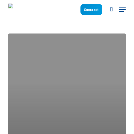
Skip
Menu
to
Suora.net
search
main
content
Uusimaa-
Häme