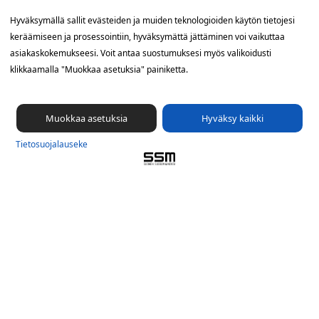
Yhteystiedot
Hyväksymällä sallit evästeiden ja muiden teknologioiden käytön tietojesi
keräämiseen ja prosessointiin, hyväksymättä jättäminen voi vaikuttaa
SSM Suomen Suoramainonta
asiakaskokemukseesi. Voit antaa suostumuksesi myös valikoidusti
Sähkötie 8, 01510 Vantaa
klikkaamalla "Muokkaa asetuksia" painiketta.
09 561 56 400
info@ssm.fi
Muokkaa asetuksia
Hyväksy kaikki
Tietosuojalauseke
Tietosuoja­lauseke
Ilmoituskanava
Evästevalinnat »
Oikopolut
Suunnittele jakelualue (SuoraNet)
Hae töitä