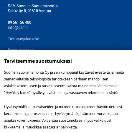
SSM Suomen Suoramainonta
Sähkötie 8, 01510 Vantaa
09 561 56 400
info@ssm.fi
Tietosuojalauseke
Ilmoituskanava
Tarvitsemme suostumuksesi
Evästevalinnat »
Suomen Suoramainonta Oy ja sen kumppanit käyttävät evästeitä ja muita
samankaltaisia teknologioita tarjotakseen parhaan mahdollisen
Oikopolut
asiakaskokemuksen ja tarkoituksenmukaista mainontaa. Valitsemalla
"Hyväksy kaikki" hyväksyt evästeiden ja vastaavien tekniikoiden käytön.
Suunnittele jakelualue (SuoraNet)
Hyväksymällä sallit evästeiden ja muiden teknologioiden käytön tietojesi
Hae töitä
keräämiseen ja prosessointiin, hyväksymättä jättäminen voi vaikuttaa
asiakaskokemukseesi. Voit antaa suostumuksesi myös valikoidusti
Blogi
klikkaamalla "Muokkaa asetuksia" painiketta.